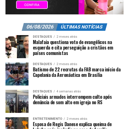
06/08/2026
ÚLTIMAS NOTÍCIAS
DESTAQUES
2 meses atrás
Malafaia questiona voto de evangélicos na
esquerda e cita perseguição a cristãos em
países comunistas
DESTAQUES
2 meses atrás
Batismo de 22 recrutas da FAB marca início da
Capelania da Aeronáutica em Brasília
DESTAQUES
4 semanas atrás
Policiais armados interrompem culto após
denúncia de som alto em igreja no RS
ENTRETENIMENTO
2 meses atrás
Esposa de Regis Danese explica queima de