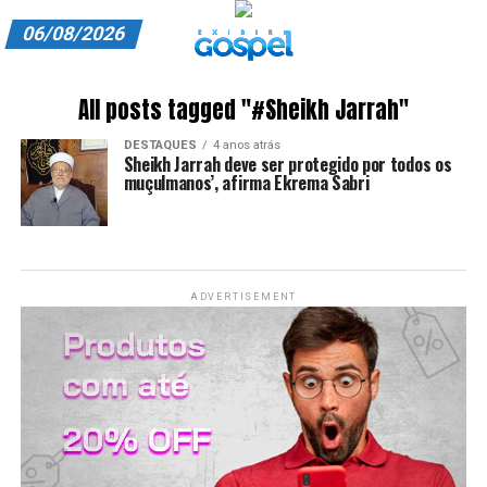
06/08/2026
A EXIBIR GOSPEL
All posts tagged "#Sheikh Jarrah"
ANUNCIE CONOSCO
DESTAQUES
4 anos atrás
Sheikh Jarrah deve ser protegido por todos os
ASSINE
muçulmanos’, afirma Ekrema Sabri
CARRINHO
EDITORIAL
ADVERTISEMENT
ENTREVISTAS
EXPEDIENTE
FINALIZAR COMPRA
HOME