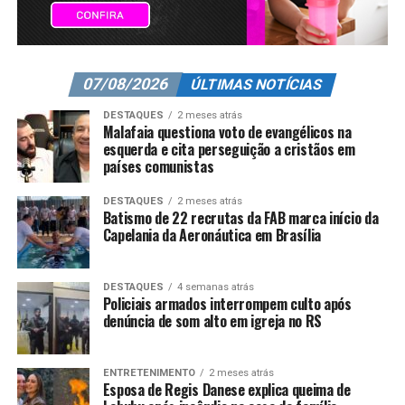
07/08/2026
ÚLTIMAS NOTÍCIAS
DESTAQUES
2 meses atrás
Malafaia questiona voto de evangélicos na
esquerda e cita perseguição a cristãos em
países comunistas
DESTAQUES
2 meses atrás
Batismo de 22 recrutas da FAB marca início da
Capelania da Aeronáutica em Brasília
DESTAQUES
4 semanas atrás
Policiais armados interrompem culto após
denúncia de som alto em igreja no RS
ENTRETENIMENTO
2 meses atrás
Esposa de Regis Danese explica queima de