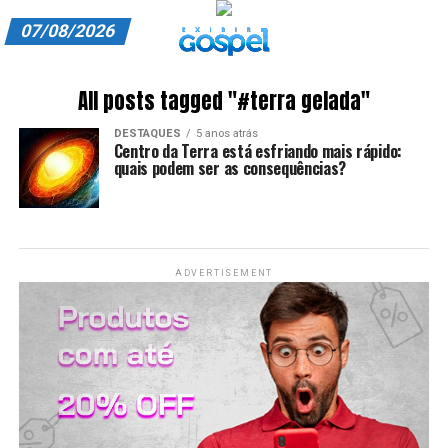
07/08/2026
A EXIBIR GOSPEL
All posts tagged "#terra gelada"
ANUNCIE CONOSCO
DESTAQUES
5 anos atrás
Centro da Terra está esfriando mais rápido:
ASSINE
quais podem ser as consequências?
CARRINHO
EDITORIAL
ADVERTISEMENT
ENTREVISTAS
EXPEDIENTE
FINALIZAR COMPRA
HOME