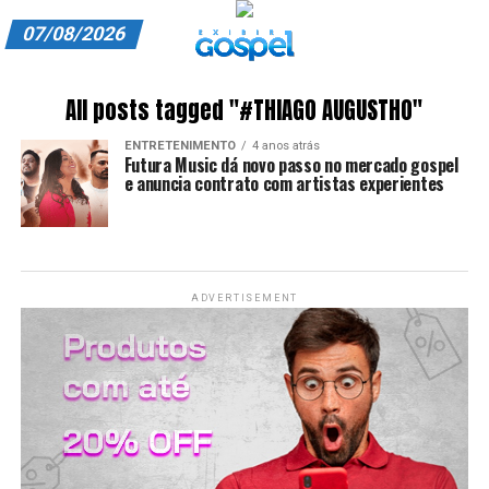
07/08/2026
A EXIBIR GOSPEL
All posts tagged "#THIAGO AUGUSTHO"
ANUNCIE CONOSCO
ENTRETENIMENTO
4 anos atrás
Futura Music dá novo passo no mercado gospel
ASSINE
e anuncia contrato com artistas experientes
CARRINHO
EDITORIAL
ADVERTISEMENT
ENTREVISTAS
EXPEDIENTE
FINALIZAR COMPRA
HOME