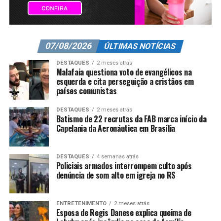
07/08/2026
ÚLTIMAS NOTÍCIAS
DESTAQUES
2 meses atrás
Malafaia questiona voto de evangélicos na
esquerda e cita perseguição a cristãos em
países comunistas
DESTAQUES
2 meses atrás
Batismo de 22 recrutas da FAB marca início da
Capelania da Aeronáutica em Brasília
DESTAQUES
4 semanas atrás
Policiais armados interrompem culto após
denúncia de som alto em igreja no RS
ENTRETENIMENTO
2 meses atrás
Esposa de Regis Danese explica queima de