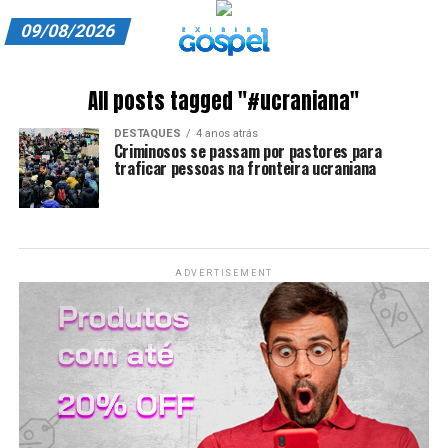
09/08/2026
A EXIBIR GOSPEL
All posts tagged "#ucraniana"
ANUNCIE CONOSCO
DESTAQUES
4 anos atrás
Criminosos se passam por pastores para
ASSINE
traficar pessoas na fronteira ucraniana
CARRINHO
EDITORIAL
ADVERTISEMENT
ENTREVISTAS
EXPEDIENTE
FINALIZAR COMPRA
HOME