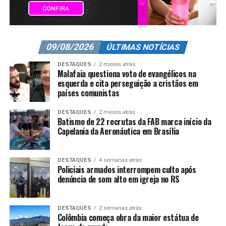
09/08/2026
ÚLTIMAS NOTÍCIAS
DESTAQUES
2 meses atrás
Malafaia questiona voto de evangélicos na
esquerda e cita perseguição a cristãos em
países comunistas
DESTAQUES
2 meses atrás
Batismo de 22 recrutas da FAB marca início da
Capelania da Aeronáutica em Brasília
DESTAQUES
4 semanas atrás
Policiais armados interrompem culto após
denúncia de som alto em igreja no RS
DESTAQUES
2 semanas atrás
Colômbia começa obra da maior estátua de