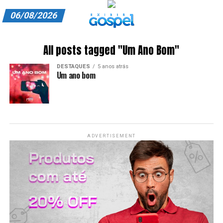
06/08/2026
A EXIBIR GOSPEL
All posts tagged "Um Ano Bom"
ANUNCIE CONOSCO
DESTAQUES
5 anos atrás
Um ano bom
ASSINE
CARRINHO
EDITORIAL
ADVERTISEMENT
ENTREVISTAS
EXPEDIENTE
FINALIZAR COMPRA
HOME