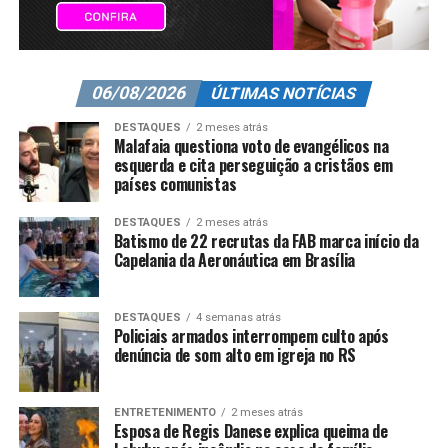
06/08/2026
ÚLTIMAS NOTÍCIAS
DESTAQUES
2 meses atrás
Malafaia questiona voto de evangélicos na
esquerda e cita perseguição a cristãos em
países comunistas
DESTAQUES
2 meses atrás
Batismo de 22 recrutas da FAB marca início da
Capelania da Aeronáutica em Brasília
DESTAQUES
4 semanas atrás
Policiais armados interrompem culto após
denúncia de som alto em igreja no RS
ENTRETENIMENTO
2 meses atrás
Esposa de Regis Danese explica queima de