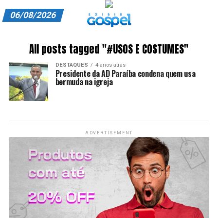
06/08/2026
A EXIBIR GOSPEL
All posts tagged "#USOS E COSTUMES"
ANUNCIE CONOSCO
DESTAQUES
4 anos atrás
Presidente da AD Paraíba condena quem usa
ASSINE
bermuda na igreja
CARRINHO
EDITORIAL
ADVERTISEMENT
ENTREVISTAS
EXPEDIENTE
FINALIZAR COMPRA
HOME