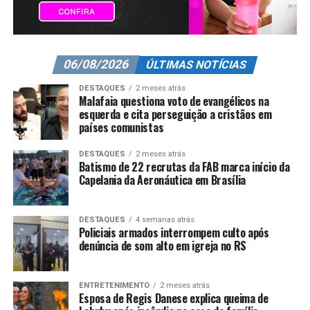
06/08/2026
ÚLTIMAS NOTÍCIAS
DESTAQUES
2 meses atrás
Malafaia questiona voto de evangélicos na
esquerda e cita perseguição a cristãos em
países comunistas
DESTAQUES
2 meses atrás
Batismo de 22 recrutas da FAB marca início da
Capelania da Aeronáutica em Brasília
DESTAQUES
4 semanas atrás
Policiais armados interrompem culto após
denúncia de som alto em igreja no RS
ENTRETENIMENTO
2 meses atrás
Esposa de Regis Danese explica queima de