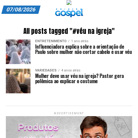
07/08/2026
A EXIBIR GOSPEL
All posts tagged "#véu na igreja"
ANUNCIE CONOSCO
ENTRETENIMENTO
1 ano atrás
Influenciadora explica sobre a orientação de
ASSINE
Paulo sobre mulher não cortar cabelo e usar véu
CARRINHO
VARIEDADES
4 anos atrás
Mulher deve usar véu na igreja? Pastor gera
EDITORIAL
polêmica ao explicar o costume
ENTREVISTAS
EXPEDIENTE
ADVERTISEMENT
FINALIZAR COMPRA
HOME