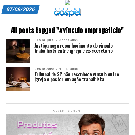
07/08/2026
A EXIBIR GOSPEL
All posts tagged "#vínculo empregatício"
ANUNCIE CONOSCO
DESTAQUES
3 anos atrás
Justiça nega reconhecimento de vínculo
ASSINE
trabalhista entre igreja e ex-secretário
CARRINHO
DESTAQUES
4 anos atrás
Tribunal de SP não reconhece vínculo entre
EDITORIAL
igreja e pastor em ação trabalhista
ENTREVISTAS
EXPEDIENTE
ADVERTISEMENT
FINALIZAR COMPRA
HOME