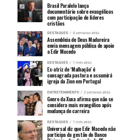
Brasil Paralelo lança
documentário sobre evangélicos
com participação de líderes
cristãos
DESTAQUES
4 semanas atrás
Assembleia de Deus Madureira
envia mensagem pública de apoio
a Edir Macedo
DESTAQUES
1 mês atrás
Ex-atriz de ‘Malhação’ é
consagrada pastora e assumirá
igreja da Zion em Portugal
ENTRETENIMENTO
2 semanas atrás
Genro da Xuxa afirma que não se
considera mais evangélico após
mudança de carreira
DESTAQUES
1 mês atrás
Universal diz que Edir Macedo não
participa da gestão do Banco