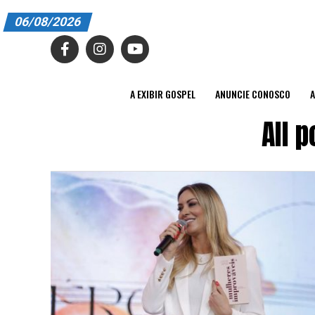
06/08/2026
A EXIBIR GOSPEL
ANUNCIE CONOSCO
A EXIBIR GOSPEL
ANUNCIE CONOSCO
A
ASSINE
All 
CARRINHO
EDITORIAL
ENTREVISTAS
EXPEDIENTE
FINALIZAR COMPRA
HOME