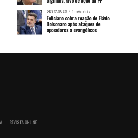
Digimais, alvo de ação da PF
DESTAQUES
1 mês atrás
Feliciano cobra reação de Flávio
Bolsonaro após ataques de
apoiadores a evangélicos
IA
REVISTA ONLINE