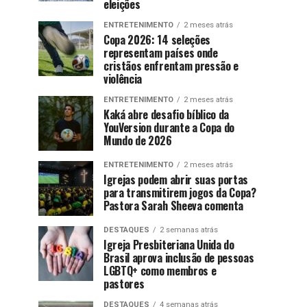
eleições
ENTRETENIMENTO
2 meses atrás
Copa 2026: 14 seleções
representam países onde
cristãos enfrentam pressão e
violência
ENTRETENIMENTO
2 meses atrás
Kaká abre desafio bíblico da
YouVersion durante a Copa do
Mundo de 2026
ENTRETENIMENTO
2 meses atrás
Igrejas podem abrir suas portas
para transmitirem jogos da Copa?
Pastora Sarah Sheeva comenta
DESTAQUES
2 semanas atrás
Igreja Presbiteriana Unida do
Brasil aprova inclusão de pessoas
LGBTQ+ como membros e
pastores
DESTAQUES
4 semanas atrás