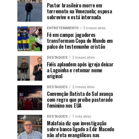
Pastor brasileiro morre em
terremoto na Venezuela; esposa
sobrevive e está internada
ENTRETENIMENTO
2 meses atrás
Fé em campo: jogadores
transformam Copa do Mundo em
palco de testemunho cristão
DESTAQUES
2 meses atrás
Fiéis aplaudem após igreja deixar
a Lagoinha e retomar nome
original
DESTAQUES
2 meses atrás
Convenção Batista do Sul avança
com regra que proíbe pastorado
feminino nos EUA
DESTAQUES
1 mês atrás
Malafaia diz que investigação
sobre banco ligado a Edir Macedo
não afeta evangélicos nas