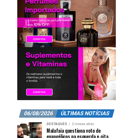
06/08/2026
ÚLTIMAS NOTÍCIAS
DESTAQUES
2 meses atrás
Malafaia questiona voto de
evangélicos na esquerda e cita