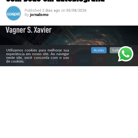
Published
2 dias ago
on
05/08/2026
By
jornalismo
SIGA NOSSAS REDES SOCIAIS
Utilizamos cookies para melhorar sua
Aceito
Saiba mais
experiência em nosso site. Ao navegar
neste site, você concorda com o uso
de cookies.