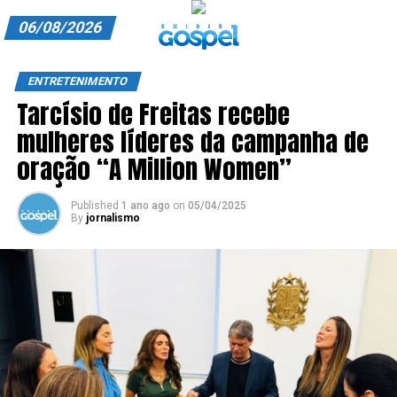
06/08/2026
A EXIBIR GOSPEL
ENTRETENIMENTO
Tarcísio de Freitas recebe
ANUNCIE CONOSCO
mulheres líderes da campanha de
ASSINE
oração “A Million Women”
CARRINHO
Published
1 ano ago
on
05/04/2025
By
jornalismo
EDITORIAL
ENTREVISTAS
EXPEDIENTE
FINALIZAR COMPRA
HOME