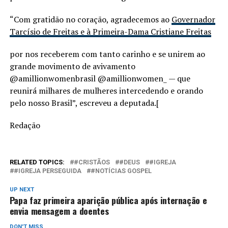
“Com gratidão no coração, agradecemos ao
Governador
Tarcísio de Freitas e à Primeira-Dama Cristiane Freitas
por nos receberem com tanto carinho e se unirem ao
grande movimento de avivamento
@amillionwomenbrasil @amillionwomen_ — que
reunirá milhares de mulheres intercedendo e orando
pelo nosso Brasil”, escreveu a deputada.[
Redação
RELATED TOPICS:
#CRISTÃOS
#DEUS
#IGREJA
#IGREJA PERSEGUIDA
#NOTÍCIAS GOSPEL
UP NEXT
Papa faz primeira aparição pública após internação e
envia mensagem a doentes
DON'T MISS