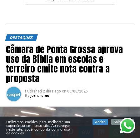
DESTAQUES
Câmara de Ponta Grossa aprova
uso da Bíblia em escolas e
terreiro emite nota contra a
proposta
Published
2 dias ago
on
05/08/2026
By
jornalismo
SIGA NOSSAS REDES SOCIAIS
Utilizamos cookies para melhorar sua
Aceito
Saiba mais
experiência em nosso site. Ao navegar
neste site, você concorda com o uso
de cookies.