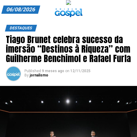
06/08/2026
A EXIBIR GOSPEL
DESTAQUES
Tiago Brunet celebra sucesso da
ANUNCIE CONOSCO
imersão “Destinos à Riqueza” com
ASSINE
Guilherme Benchimol e Rafael Furla
CARRINHO
Published
9 meses ago
on
12/11/2025
By
jornalismo
EDITORIAL
ENTREVISTAS
EXPEDIENTE
FINALIZAR COMPRA
HOME