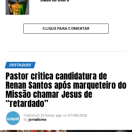
CLIQUE PARA COMENTAR
DESTAQUES
Pastor critica candidatura de
Renan Santos após marqueteiro do
Missão chamar Jesus de
“retardado”
Published
23 horas ago
on
07/08/2026
By
jornalismo