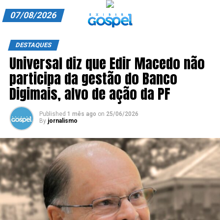
07/08/2026
A EXIBIR GOSPEL
DESTAQUES
Universal diz que Edir Macedo não
ANUNCIE CONOSCO
participa da gestão do Banco
ASSINE
Digimais, alvo de ação da PF
CARRINHO
Published
1 mês ago
on
25/06/2026
By
jornalismo
EDITORIAL
ENTREVISTAS
EXPEDIENTE
FINALIZAR COMPRA
HOME