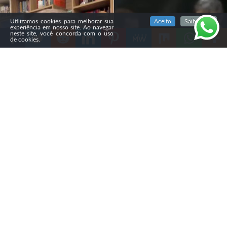
SIGA NOSSAS REDES SOCIAIS
Utilizamos cookies para melhorar sua
Aceito
Saiba mais
experiência em nosso site. Ao navegar
neste site, você concorda com o uso
de cookies.
Compartilhe
O pastor Gustavo Knauer, da Assembleia de Deus Vitória
em Cristo (Advec) Alphaville, criticou a candidatura de
Renan Santos, fundador do MBL e candidato à
Presidência da República. A manifestação foi motivada