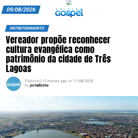
09/08/2026
A EXIBIR GOSPEL
ENTRETENIMENTO
Vereador propõe reconhecer
ANUNCIE CONOSCO
cultura evangélica como
ASSINE
patrimônio da cidade de Três
CARRINHO
Lagoas
EDITORIAL
Published
12 meses ago
on
11/08/2025
By
jornalismo
ENTREVISTAS
EXPEDIENTE
FINALIZAR COMPRA
HOME