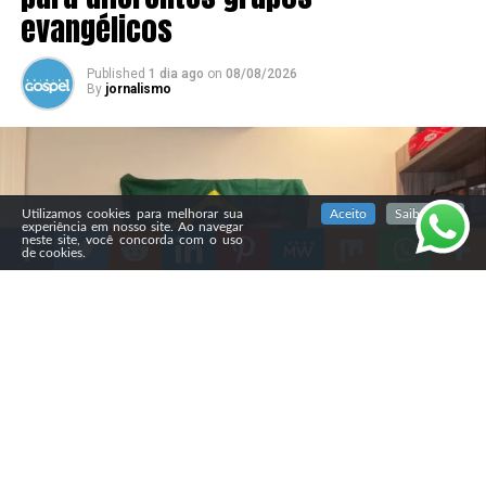
evangélicos
Published
1 dia ago
on
08/08/2026
By
jornalismo
SIGA NOSSAS REDES SOCIAIS
Utilizamos cookies para melhorar sua
Aceito
Saiba mais
experiência em nosso site. Ao navegar
neste site, você concorda com o uso
de cookies.
Compartilhe