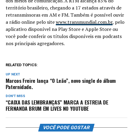
dos meios de comunicação. A RTM alcança 85% do
território brasileiro, chegando a 17 estados através de
retransmissoras em AM e FM. Também é possível ouvir
a rádio online pelo site
www.transmundial.com.br
, pelo
aplicativo disponível na Play Store e Apple Store ou
você pode conferir os títulos disponíveis em podcasts
nos principais agregadores.
RELATED TOPICS:
UP NEXT
Marcos Freire lança “O Leão”, novo single do álbum
Paternidade.
DON'T MISS
“CAIXA DAS LEMBRANÇAS” MARCA A ESTREIA DE
FERNANDA BRUM EM LIVES NO YOUTUBE
VOCÊ PODE GOSTAR