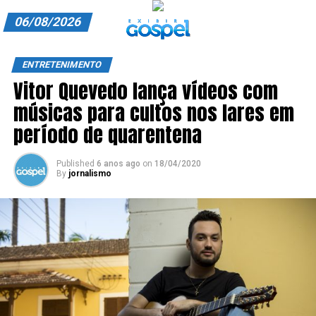
06/08/2026
A EXIBIR GOSPEL
ENTRETENIMENTO
Vitor Quevedo lança vídeos com
ANUNCIE CONOSCO
músicas para cultos nos lares em
ASSINE
período de quarentena
CARRINHO
Published
6 anos ago
on
18/04/2020
By
jornalismo
EDITORIAL
ENTREVISTAS
EXPEDIENTE
FINALIZAR COMPRA
HOME