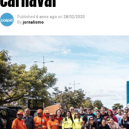
carnaval
Published
6 anos ago
on
28/02/2020
By
jornalismo