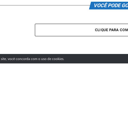
VOCÊ PODE G
CLIQUE PARA CO
SIGA NOSSAS REDES SOCIAIS
e site, você concorda com o uso de cookies.
DESTAQUES
SC: Homem que reje
atendido por médico