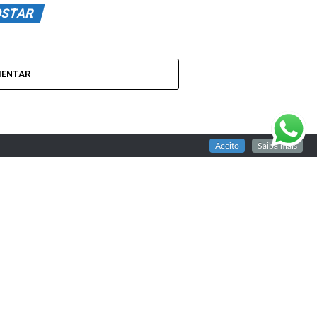
OSTAR
MENTAR
Aceito
Saiba mais
itou ser
 judeu irá