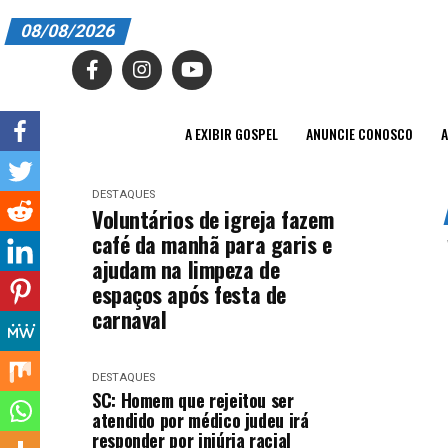
08/08/2026
A EXIBIR GOSPEL
ANUNCIE CONOSCO
A EXIBIR GOSPEL
ANUNCIE CONOSCO
A
ASSINE
DESTAQUES
CARRINHO
Voluntários de igreja fazem
café da manhã para garis e
EDITORIAL
ajudam na limpeza de
espaços após festa de
ENTREVISTAS
carnaval
EXPEDIENTE
FINALIZAR COMPRA
DESTAQUES
SC: Homem que rejeitou ser
atendido por médico judeu irá
HOME
responder por injúria racial