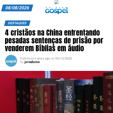
08/08/2026
A EXIBIR GOSPEL
DESTAQUES
4 cristãos na China enfrentando
ANUNCIE CONOSCO
pesadas sentenças de prisão por
ASSINE
venderem Bíblias em áudio
CARRINHO
Published
6 anos ago
on
05/12/2020
By
jornalismo
EDITORIAL
ENTREVISTAS
EXPEDIENTE
FINALIZAR COMPRA
HOME