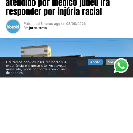
atendido por médico judeu irá
responder por injúria racial
Published
8 horas ago
on
08/08/2026
By
jornalismo
SIGA NOSSAS REDES SOCIAIS
Utilizamos cookies para melhorar sua
Aceito
Saiba mais
experiência em nosso site. Ao navegar
neste site, você concorda com o uso
de cookies.
Compartilhe