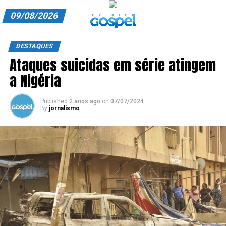
09/08/2026
A EXIBIR GOSPEL
DESTAQUES
Ataques suicidas em série atingem
ANUNCIE CONOSCO
a Nigéria
ASSINE
Published
2 anos ago
on
07/07/2024
CARRINHO
By
jornalismo
EDITORIAL
ENTREVISTAS
EXPEDIENTE
FINALIZAR COMPRA
HOME