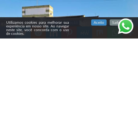
SIGA NOSSAS REDES SOCIAIS
Utilizamos cookies para melhorar sua
Aceito
Saiba mais
experiência em nosso site. Ao navegar
neste site, você concorda com o uso
de cookies.
Compartilhe
Na noite de sábado (1º), um
morador de Caçador (SC)
insultou um médico venezuelano que usava uma quipá
durante atendimento na UPA do bairro Berger. O
paciente foi denunciado pelo Ministério Público de
Santa Catarina (MPSC) e agora responde por dois crimes