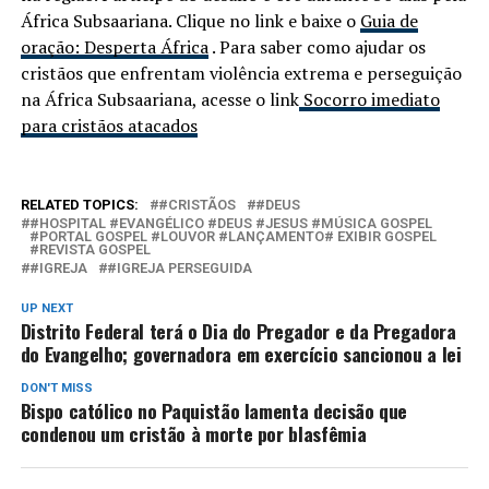
África Subsaariana. Clique no link e baixe o
Guia de
oração: Desperta África
. Para saber como ajudar os
cristãos que enfrentam violência extrema e perseguição
na África Subsaariana, acesse o link
Socorro imediato
para cristãos atacados
RELATED TOPICS:
#CRISTÃOS
#DEUS
#HOSPITAL #EVANGÉLICO #DEUS #JESUS #MÚSICA GOSPEL
#PORTAL GOSPEL #LOUVOR #LANÇAMENTO# EXIBIR GOSPEL
#REVISTA GOSPEL
#IGREJA
#IGREJA PERSEGUIDA
UP NEXT
Distrito Federal terá o Dia do Pregador e da Pregadora
do Evangelho; governadora em exercício sancionou a lei
DON'T MISS
Bispo católico no Paquistão lamenta decisão que
condenou um cristão à morte por blasfêmia