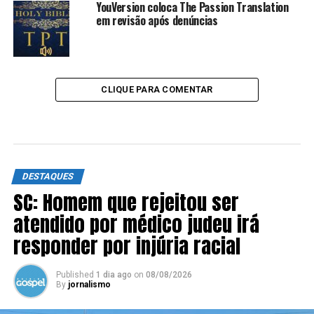
YouVersion coloca The Passion Translation
em revisão após denúncias
CLIQUE PARA COMENTAR
DESTAQUES
SC: Homem que rejeitou ser
atendido por médico judeu irá
responder por injúria racial
Published
1 dia ago
on
08/08/2026
By
jornalismo