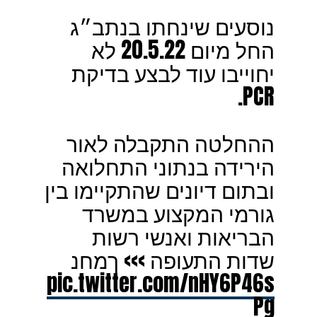
נוסעים שינחתו בנתב״ג
החל מיום 20.5.22 לא
יחוייבו עוד לבצע בדיקת
PCR.
ההחלטה התקבלה לאור
הירידה בנתוני התחלואה
ובתום דיונים שהתקיימו בין
גורמי המקצוע במשרד
הבריאות ואנשי רשות
שדות התעופה >>> ךמחנ
pic.twitter.com/nHY6P46s
Pg