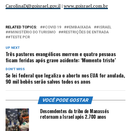
CarolinaD@goisrael.gov.il
|
www.goisrael.com.br
RELATED TOPICS:
#COVID 19
#EMBAIXADA
#ISRAEL
#MINISTÉRIO DO TURISMO
#RESTRIÇÕES DE ENTRADA
#TESTE PCR
UP NEXT
Três pastores evangélicos morrem e quatro pessoas
ficam feridas após grave acidente: ‘Momento triste’
DON'T MISS
Se lei federal que legaliza o aborto nos EUA for anulada,
90 mil bebês serão salvos todos os anos
VOCÊ PODE GOSTAR
Descendentes da tribo de Manassés
retornam a Israel após 2.700 anos