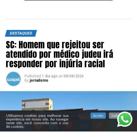
DESTAQUES
SC: Homem que rejeitou ser
atendido por médico judeu irá
responder por injúria racial
Published
1 dia ago
on
08/08/2026
By
jornalismo
SIGA NOSSAS REDES SOCIAIS
Utilizamos cookies para melhorar sua
Aceito
Saiba mais
experiência em nosso site. Ao navegar
neste site, você concorda com o uso
de cookies.