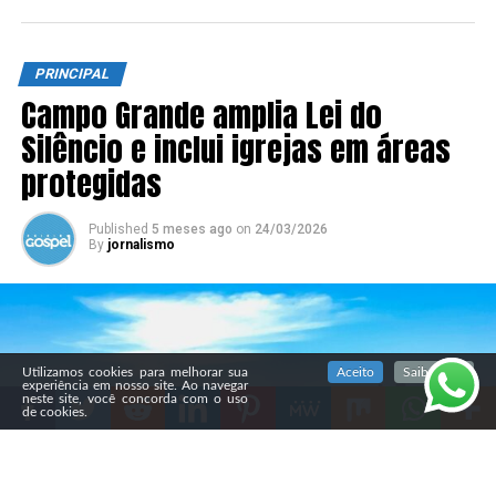
PRINCIPAL
Campo Grande amplia Lei do
Silêncio e inclui igrejas em áreas
protegidas
Published
5 meses ago
on
24/03/2026
By
jornalismo
SIGA NOSSAS REDES SOCIAIS
Utilizamos cookies para melhorar sua
Aceito
Saiba mais
experiência em nosso site. Ao navegar
neste site, você concorda com o uso
de cookies.