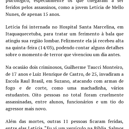
psicológico, especialmente os que chegaram a ser
LANÇAMENTOS
feridos pelos assassinos, como a jovem Letícia de Mello
Nunes, de apenas 15 anos.
Letícia foi internada no Hospital Santa Marcelina, em
Itaquaquecetuba, para tratar um ferimento à bala que
atingiu sua região lombar. Felizmente ela já recebeu alta
na quinta-feira (14/03), podendo contar alguns detalhes
sobre o momento de terror que vivenciou um dia antes.
Na ocasião dois criminosos, Guilherme Taucci Monteiro,
de 17 anos e Luiz Henrique de Castro, de 25, invadiram a
Escola Raul Brasil, em Suzano, atacando com armas de
fogo e de corte, como uma machadinha, vários
estudantes. Oito pessoas no total foram cruelmente
assassinadas, entre alunos, funcionários e um tio do
agressor mais novo.
Além das mortes, outras 11 pessoas ficaram feridas,
entre elas Letícia. “Eu vi um versículo na Bíblia, Salmos