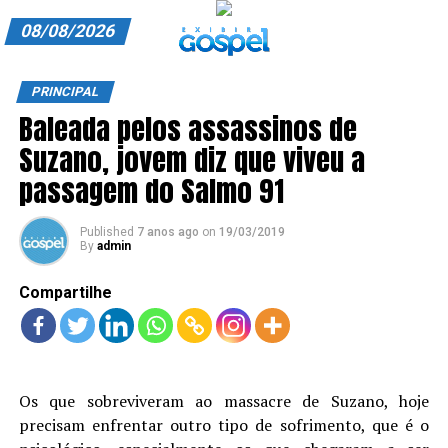
08/08/2026
A EXIBIR GOSPEL
PRINCIPAL
Baleada pelos assassinos de
ANUNCIE CONOSCO
Suzano, jovem diz que viveu a
ASSINE
passagem do Salmo 91
CARRINHO
Published
7 anos ago
on
19/03/2019
By
admin
EDITORIAL
Compartilhe
ENTREVISTAS
EXPEDIENTE
FINALIZAR COMPRA
Os que sobreviveram ao massacre de Suzano, hoje
HOME
precisam enfrentar outro tipo de sofrimento, que é o