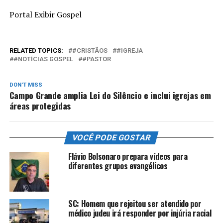
Portal Exibir Gospel
RELATED TOPICS:
#CRISTÃOS
#IGREJA
#NOTÍCIAS GOSPEL
#PASTOR
DON'T MISS
Campo Grande amplia Lei do Silêncio e inclui igrejas em
áreas protegidas
VOCÊ PODE GOSTAR
Flávio Bolsonaro prepara vídeos para
diferentes grupos evangélicos
SC: Homem que rejeitou ser atendido por
médico judeu irá responder por injúria racial