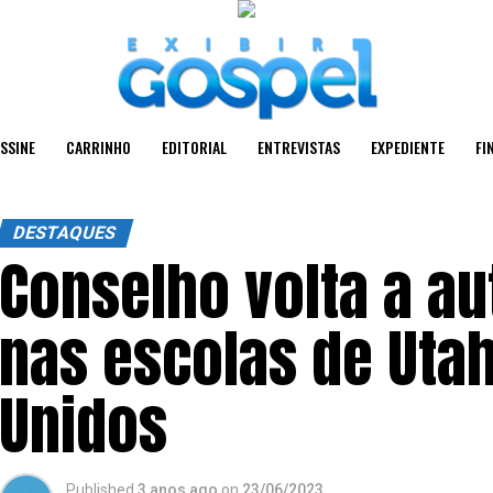
SSINE
CARRINHO
EDITORIAL
ENTREVISTAS
EXPEDIENTE
FI
DESTAQUES
Conselho volta a aut
nas escolas de Utah
Unidos
Published
3 anos ago
on
23/06/2023