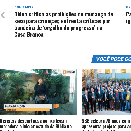
DON'T MISS
UP
Biden critica as proibições de mudança de
Pa
sexo para crianças; enfrenta críticas por
ig
bandeira de ‘orgulho do progresso’ na
Casa Branca
VOCÊ PODE G
Revistas descartadas no lixo levam
SBB celebra 78 anos com 
moradora a iniciar estudo da Bíblia no
apresenta projeto para a