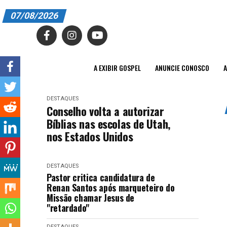
07/08/2026
A EXIBIR GOSPEL
ANUNCIE CONOSCO
A EXIBIR GOSPEL
ANUNCIE CONOSCO
A
ASSINE
DESTAQUES
CARRINHO
Conselho volta a autorizar
Bíblias nas escolas de Utah,
EDITORIAL
nos Estados Unidos
ENTREVISTAS
DESTAQUES
EXPEDIENTE
Pastor critica candidatura de
Renan Santos após marqueteiro do
FINALIZAR COMPRA
Missão chamar Jesus de
"retardado"
HOME
DESTAQUES