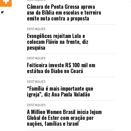
LANÇAMENTOS
Câmara de Ponta Grossa aprova
uso da Bíblia em escolas e terreiro
emite nota contra a proposta
DESTAQUES
Evangélicos rejeitam Lula e
colocam Flávio na frente, diz
pesquisa
DESTAQUES
Feiticeira investe R$ 100 mil em
estátua do Diabo no Ceará
DESTAQUES
“Família é mais importante que
igreja”, diz Ana Paula Valadão
DESTAQUES
A Million Women Brasil inicia Jejum
Global de Ester com oração por
nações, famílias e Israel