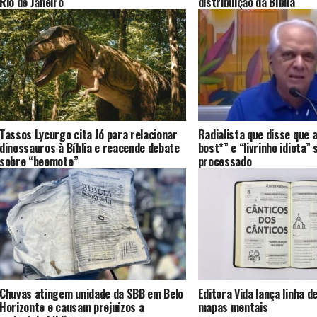
Rio de Janeiro
distribuição da Bíblia
Tassos Lycurgo cita Jó para relacionar
Radialista que disse que a
dinossauros à Bíblia e reacende debate
bost*” e “livrinho idiota” 
sobre “beemote”
processado
Chuvas atingem unidade da SBB em Belo
Editora Vida lança linha d
Horizonte e causam prejuízos a
mapas mentais