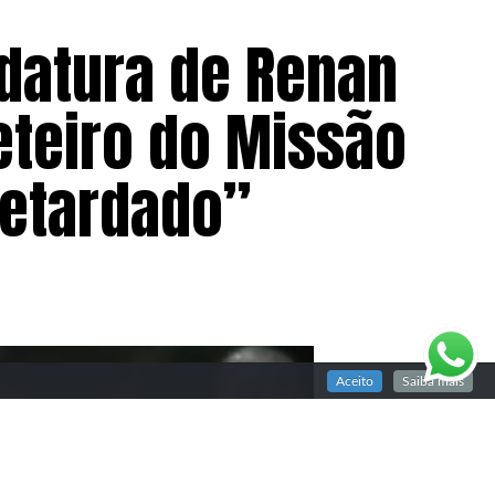
idatura de Renan
teiro do Missão
retardado”
Aceito
Saiba mais