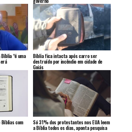
governo
 Bíblia “é uma
Bíblia fica intacta após carro ser
será
destruído por incêndio em cidade de
Goiás
e Bíblias com
Só 31% dos protestantes nos EUA leem
a Bíblia todos os dias, aponta pesquisa