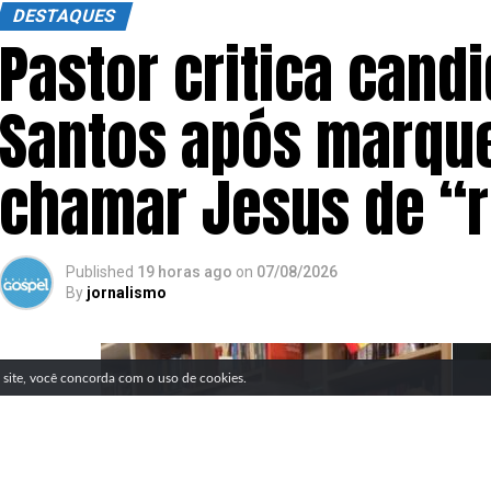
DESTAQUES
Pastor critica cand
Santos após marque
chamar Jesus de “
Published
19 horas ago
on
07/08/2026
By
jornalismo
SIGA NOSSAS REDES SOCIAIS
e site, você concorda com o uso de cookies.