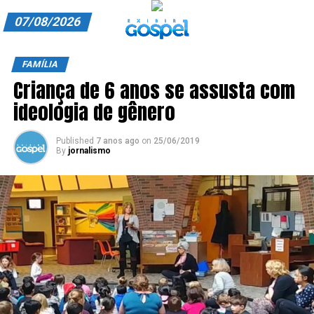
07/08/2026
A EXIBIR GOSPEL
FAMÍLIA
Criança de 6 anos se assusta com
ANUNCIE CONOSCO
ideologia de gênero
ASSINE
Published
7 anos ago
on
25/06/2019
CARRINHO
By
jornalismo
EDITORIAL
ENTREVISTAS
EXPEDIENTE
FINALIZAR COMPRA
HOME