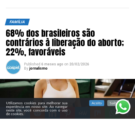
FAMÍLIA
68% dos brasileiros são
contrários à liberação do aborto;
22%, favoráveis
Published
6 meses ago
on
20/02/2026
By
jornalismo
SIGA NOSSAS REDES SOCIAIS
Utilizamos cookies para melhorar sua
Aceito
Saiba mais
experiência em nosso site. Ao navegar
neste site, você concorda com o uso
de cookies.