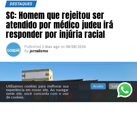
DESTAQUES
SC: Homem que rejeitou ser
atendido por médico judeu irá
responder por injúria racial
Published
2 dias ago
on
08/08/2026
By
jornalismo
SIGA NOSSAS REDES SOCIAIS
Utilizamos cookies para melhorar sua
Aceito
Saiba mais
experiência em nosso site. Ao navegar
neste site, você concorda com o uso
de cookies.