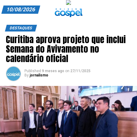
10/08/2026
A EXIBIR GOSPEL
DESTAQUES
Curitiba aprova projeto que inclui
ANUNCIE CONOSCO
Semana do Avivamento no
ASSINE
calendário oficial
CARRINHO
Published
9 meses ago
on
27/11/2025
By
jornalismo
EDITORIAL
ENTREVISTAS
EXPEDIENTE
FINALIZAR COMPRA
HOME