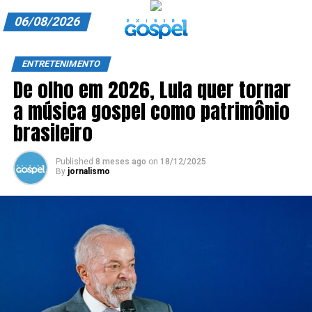
06/08/2026
A EXIBIR GOSPEL
ENTRETENIMENTO
De olho em 2026, Lula quer tornar
ANUNCIE CONOSCO
a música gospel como patrimônio
ASSINE
brasileiro
CARRINHO
Published
8 meses ago
on
18/12/2025
By
jornalismo
EDITORIAL
ENTREVISTAS
EXPEDIENTE
FINALIZAR COMPRA
HOME