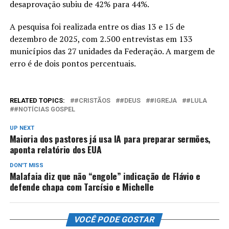
desaprovação subiu de 42% para 44%.
A pesquisa foi realizada entre os dias 13 e 15 de
dezembro de 2025, com 2.500 entrevistas em 133
municípios das 27 unidades da Federação. A margem de
erro é de dois pontos percentuais.
RELATED TOPICS:
#CRISTÃOS
#DEUS
#IGREJA
#LULA
#NOTÍCIAS GOSPEL
UP NEXT
Maioria dos pastores já usa IA para preparar sermões,
aponta relatório dos EUA
DON'T MISS
Malafaia diz que não “engole” indicação de Flávio e
defende chapa com Tarcísio e Michelle
VOCÊ PODE GOSTAR