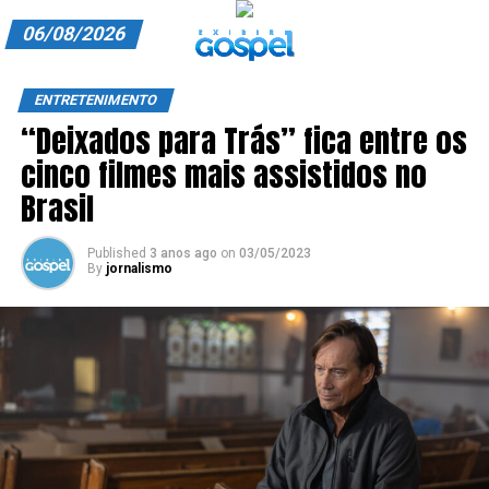
06/08/2026
A EXIBIR GOSPEL
ENTRETENIMENTO
“Deixados para Trás” fica entre os
ANUNCIE CONOSCO
cinco filmes mais assistidos no
ASSINE
Brasil
CARRINHO
Published
3 anos ago
on
03/05/2023
By
jornalismo
EDITORIAL
ENTREVISTAS
EXPEDIENTE
FINALIZAR COMPRA
HOME