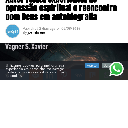
opressão espiritual e reencontro
com Deus em autobiografia
Published
2 dias ago
on
05/08/2026
By
jornalismo
SIGA NOSSAS REDES SOCIAIS
Utilizamos cookies para melhorar sua
Aceito
Saiba mais
experiência em nosso site. Ao navegar
neste site, você concorda com o uso
de cookies.