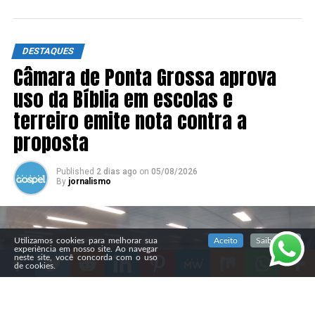
DESTAQUES
Câmara de Ponta Grossa aprova
uso da Bíblia em escolas e
terreiro emite nota contra a
proposta
Published
2 dias ago
on
05/08/2026
By
jornalismo
SIGA NOSSAS REDES SOCIAIS
Utilizamos cookies para melhorar sua
Aceito
Saiba mais
experiência em nosso site. Ao navegar
neste site, você concorda com o uso
de cookies.