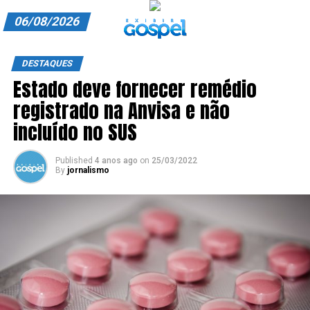
06/08/2026
A EXIBIR GOSPEL
DESTAQUES
Estado deve fornecer remédio
ANUNCIE CONOSCO
registrado na Anvisa e não
ASSINE
incluído no SUS
CARRINHO
Published
4 anos ago
on
25/03/2022
By
jornalismo
EDITORIAL
ENTREVISTAS
EXPEDIENTE
FINALIZAR COMPRA
HOME