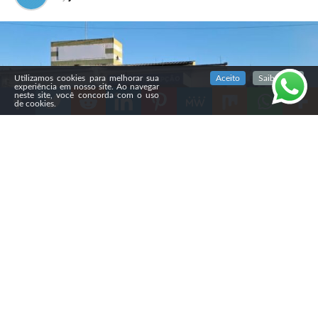
SIGA NOSSAS REDES SOCIAIS
Utilizamos cookies para melhorar sua
Aceito
Saiba mais
experiência em nosso site. Ao navegar
neste site, você concorda com o uso
de cookies.
Compartilhe
Na noite de sábado (1º), um
morador de Caçador (SC)
insultou um médico venezuelano que usava uma quipá
durante atendimento na UPA do bairro Berger. O