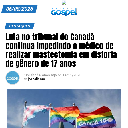
06/08/2026
A EXIBIR GOSPEL
DESTAQUES
Luta no tribunal do Canadá
ANUNCIE CONOSCO
continua impedindo o médico de
ASSINE
realizar mastectomia em disforia
CARRINHO
de gênero de 17 anos
EDITORIAL
Published
6 anos ago
on
14/11/2020
By
jornalismo
ENTREVISTAS
EXPEDIENTE
FINALIZAR COMPRA
HOME