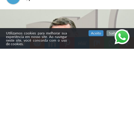
SIGA NOSSAS REDES SOCIAIS
Utilizamos cookies para melhorar sua
Aceito
Saiba mais
experiência em nosso site. Ao navegar
neste site, você concorda com o uso
de cookies.
Compartilhe
Na segunda-feira (3), o
BTG Pactual e a Nexus