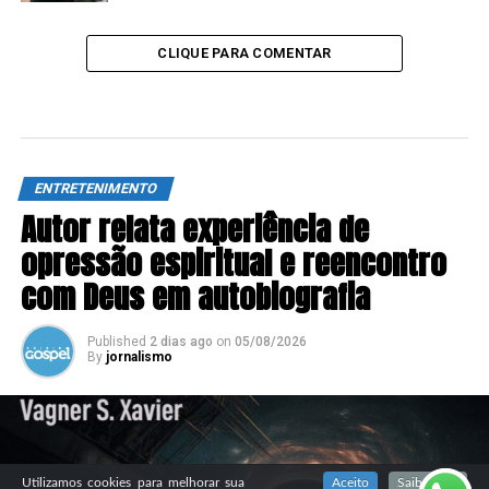
CLIQUE PARA COMENTAR
ENTRETENIMENTO
Autor relata experiência de
opressão espiritual e reencontro
com Deus em autobiografia
Published
2 dias ago
on
05/08/2026
By
jornalismo
SIGA NOSSAS REDES SOCIAIS
Utilizamos cookies para melhorar sua
Aceito
Saiba mais