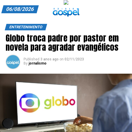
06/08/2026
A EXIBIR GOSPEL
ENTRETENIMENTO
Globo troca padre por pastor em
ANUNCIE CONOSCO
novela para agradar evangélicos
ASSINE
Published
3 anos ago
on
02/11/2023
CARRINHO
By
jornalismo
EDITORIAL
ENTREVISTAS
EXPEDIENTE
FINALIZAR COMPRA
HOME