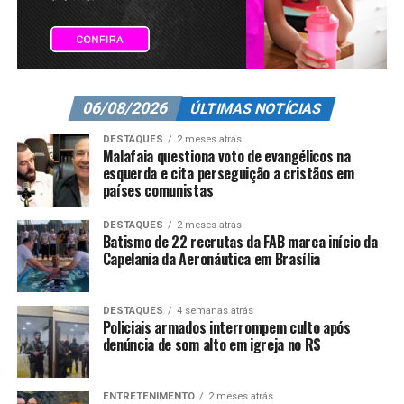
06/08/2026
ÚLTIMAS NOTÍCIAS
DESTAQUES
2 meses atrás
Malafaia questiona voto de evangélicos na
esquerda e cita perseguição a cristãos em
países comunistas
DESTAQUES
2 meses atrás
Batismo de 22 recrutas da FAB marca início da
Capelania da Aeronáutica em Brasília
DESTAQUES
4 semanas atrás
Policiais armados interrompem culto após
denúncia de som alto em igreja no RS
ENTRETENIMENTO
2 meses atrás