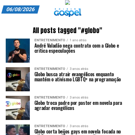
06/08/2026
A EXIBIR GOSPEL
All posts tagged "#globo"
ANUNCIE CONOSCO
ENTRETENIMENTO
1 ano atrás
André Valadão nega contrato com a Globo e
ASSINE
critica especulações
CARRINHO
ENTRETENIMENTO
3 anos atrás
Globo busca atrair evangélicos enquanto
EDITORIAL
mantém o ativismo LGBTQ+ na programação
ENTREVISTAS
ENTRETENIMENTO
3 anos atrás
EXPEDIENTE
Globo troca padre por pastor em novela para
agradar evangélicos
FINALIZAR COMPRA
ENTRETENIMENTO
3 anos atrás
HOME
Globo corta beijos gays em novela focada no