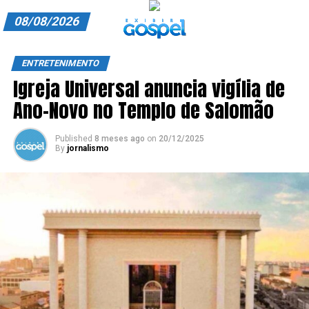
08/08/2026
A EXIBIR GOSPEL
ENTRETENIMENTO
Igreja Universal anuncia vigília de
ANUNCIE CONOSCO
Ano-Novo no Templo de Salomão
ASSINE
Published
8 meses ago
on
20/12/2025
CARRINHO
By
jornalismo
EDITORIAL
ENTREVISTAS
EXPEDIENTE
FINALIZAR COMPRA
HOME