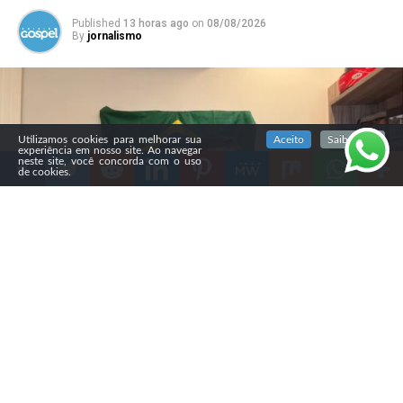
Published
13 horas ago
on
08/08/2026
By
jornalismo
SIGA NOSSAS REDES SOCIAIS
Utilizamos cookies para melhorar sua
Aceito
Saiba mais
experiência em nosso site. Ao navegar
neste site, você concorda com o uso
de cookies.
Compartilhe
A campanha de Flávio Bolsonaro (PL) decidiu produzir
vídeos específicos para diferentes grupos evangélicos,