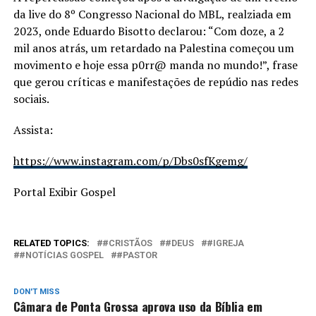
da live do 8º Congresso Nacional do MBL, realziada em
2023, onde Eduardo Bisotto declarou: “Com doze, a 2
mil anos atrás, um retardado na Palestina começou um
movimento e hoje essa p0rr@ manda no mundo!”, frase
que gerou críticas e manifestações de repúdio nas redes
sociais.
Assista:
https://www.instagram.com/p/Dbs0sfKgemg/
Portal Exibir Gospel
RELATED TOPICS:
#CRISTÃOS
#DEUS
#IGREJA
#NOTÍCIAS GOSPEL
#PASTOR
DON'T MISS
Câmara de Ponta Grossa aprova uso da Bíblia em