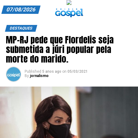
07/08/2026
A EXIBIR GOSPEL
DESTAQUES
MP-RJ pede que Flordelis seja
ANUNCIE CONOSCO
submetida a júri popular pela
ASSINE
morte do marido.
CARRINHO
Published
5 anos ago
on
05/03/2021
By
jornalismo
EDITORIAL
ENTREVISTAS
EXPEDIENTE
FINALIZAR COMPRA
HOME