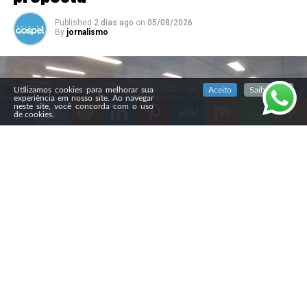
Published
2 dias ago
on
05/08/2026
By
jornalismo
SIGA NOSSAS REDES SOCIAIS
Utilizamos cookies para melhorar sua
Aceito
Saiba mais
experiência em nosso site. Ao navegar
neste site, você concorda com o uso
de cookies.
Compartilhe
A Câmara Municipal de Ponta Grossa aprovou, na