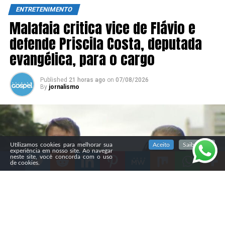
ENTRETENIMENTO
Malafaia critica vice de Flávio e
defende Priscila Costa, deputada
evangélica, para o cargo
Published
21 horas ago
on
07/08/2026
By
jornalismo
SIGA NOSSAS REDES SOCIAIS
Utilizamos cookies para melhorar sua
Aceito
Saiba mais
experiência em nosso site. Ao navegar
neste site, você concorda com o uso
de cookies.