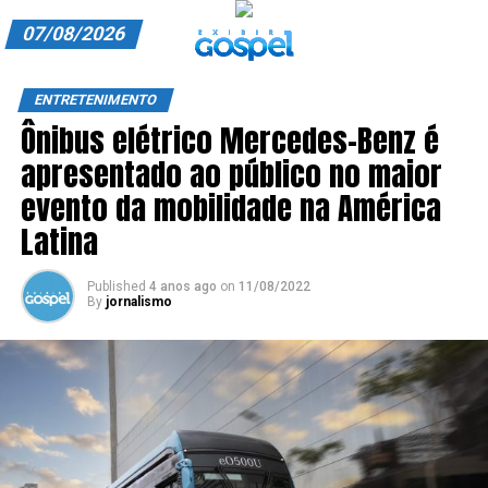
07/08/2026
A EXIBIR GOSPEL
ENTRETENIMENTO
Ônibus elétrico Mercedes-Benz é
ANUNCIE CONOSCO
apresentado ao público no maior
ASSINE
evento da mobilidade na América
CARRINHO
Latina
EDITORIAL
Published
4 anos ago
on
11/08/2022
By
jornalismo
ENTREVISTAS
EXPEDIENTE
FINALIZAR COMPRA
HOME