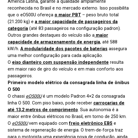
América Latina, garante a qualidade amplamente
reconhecida no Brasil e no mercado externo. Isso possibilita
que o eO500U ofereça
o maior PBT
– peso bruto total
(21.200 kg) e
a maior capacidade de passageiros da
categoria
(até 83 passageiros na configuração padron).
Outros grandes destaques do veículo são a
maior
capacidade de armazenamento de energia
, até 588
kW/h.
A modularidade dos pacotes de baterias
assegura
uma melhor configuração para cada aplicação.
O
eixo dianteiro com suspensão independente
resulta
em maior raio de giro do veículo e em mais conforto aos
passageiros.
Primeiro modelo elétrico da consagrada linha de ônibus
O 500
O chassi
eO500U
é um modelo Padron 4×2 da consagrada
linha O 500. Com piso baixo, pode receber
carroçarias de
até 13,2 metros de comprimento
. Sua autonomia é a
maior entre ônibus elétricos no Brasil, em torno de 250 km.
O
eO500U
vem equipado com
freio eletrônico EBS
e
sistema de regeneração de energia. O trem-de-força traz
para o motorista uma experiência nova de condução, ainda