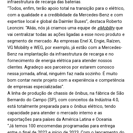
infraestrutura de recarga das baterias.
“Todos, enfim, terão apoio total na transição para o elétrico,
com a qualidade e a credibilidade da Mercedes-Benz e com
expertise local e global da Daimler Buses”, destaca Roberto
Leoncini. “Aliás, nós já criamos uma equipe de
eMobility
que
vai centralizar todas as ações ligadas a esse novo produto e
segmento de mercado. As empresas Enel X, Engie, Raízen,
VG Mobility e WEG, por exemplo, já estão com a Mercedes-
Benz na implantação da infraestrutura de recarga e no
fornecimento de energia elétrica para atender nossos
clientes. Agradeço aos parceiros por estarem conosco
nessa jornada, afinal, ninguém faz nada sozinho. É muito
bom contar neste projeto com a experiência e competência
de empresas especializadas”.
A linha de produção de chassis de ônibus, na fábrica de São
Bernardo do Campo (SP), com conceitos da Indústria 4.0,
está totalmente preparada para o ônibus elétrico, tendo
capacidade para atender o mercado interno e as
exportações para países da América Latina e Oceania.
“Já temos 100 encomendas programadas para entrega
entre o final de 2022 e início de 2023. Com o lançamento do