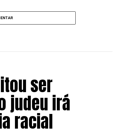
MENTAR
itou ser
 judeu irá
a racial