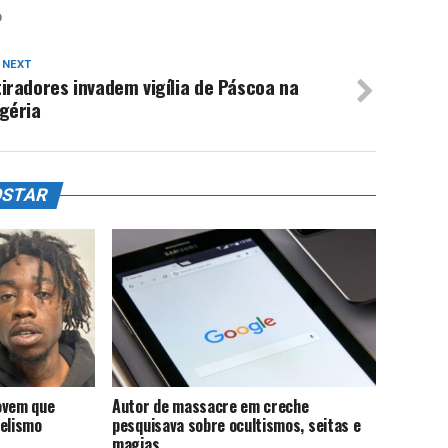
O
 NEXT
iradores invadem vigília de Páscoa na
géria
OSTAR
ovem que
Autor de massacre em creche
gelismo
pesquisava sobre ocultismos, seitas e
magias