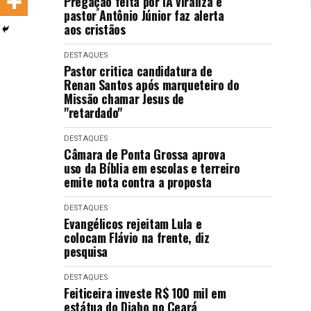
Pregação feita por IA viraliza e
LANÇAMENTOS
pastor Antônio Júnior faz alerta
aos cristãos
DESTAQUES
Pastor critica candidatura de
Renan Santos após marqueteiro do
Missão chamar Jesus de
"retardado"
DESTAQUES
Câmara de Ponta Grossa aprova
uso da Bíblia em escolas e terreiro
emite nota contra a proposta
DESTAQUES
Evangélicos rejeitam Lula e
colocam Flávio na frente, diz
pesquisa
DESTAQUES
Feiticeira investe R$ 100 mil em
estátua do Diabo no Ceará