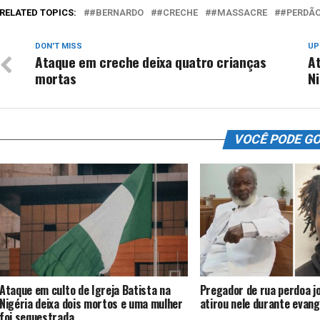
RELATED TOPICS:
#BERNARDO
#CRECHE
#MASSACRE
#PERDÃ
DON'T MISS
UP
Ataque em creche deixa quatro crianças
At
mortas
Ni
VOCÊ PODE G
Ataque em culto de Igreja Batista na
Pregador de rua perdoa j
Nigéria deixa dois mortos e uma mulher
atirou nele durante evan
foi sequestrada