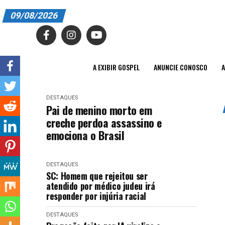
09/08/2026
A EXIBIR GOSPEL
ANUNCIE CONOSCO
A EXIBIR GOSPEL
ANUNCIE CONOSCO
A
ASSINE
DESTAQUES
CARRINHO
Pai de menino morto em
creche perdoa assassino e
EDITORIAL
emociona o Brasil
ENTREVISTAS
DESTAQUES
EXPEDIENTE
SC: Homem que rejeitou ser
atendido por médico judeu irá
FINALIZAR COMPRA
responder por injúria racial
HOME
DESTAQUES