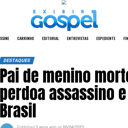
SSINE
CARRINHO
EDITORIAL
ENTREVISTAS
EXPEDIENTE
FI
DESTAQUES
Pai de menino mor
perdoa assassino e
Brasil
Published
3 anos ago
on
06/04/2023