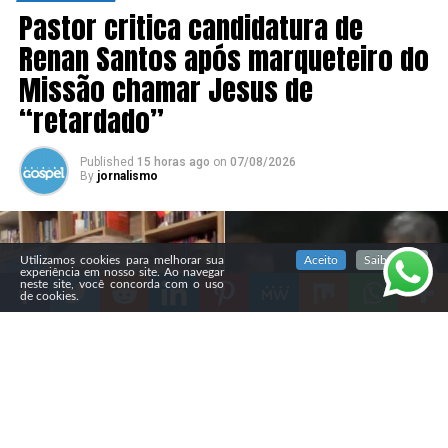
Pastor critica candidatura de
Renan Santos após marqueteiro do
Missão chamar Jesus de
“retardado”
Published
15 horas ago
on
07/08/2026
By
jornalismo
SIGA NOSSAS REDES SOCIAIS
Utilizamos cookies para melhorar sua
Aceito
Saiba mais
experiência em nosso site. Ao navegar
neste site, você concorda com o uso
de cookies.