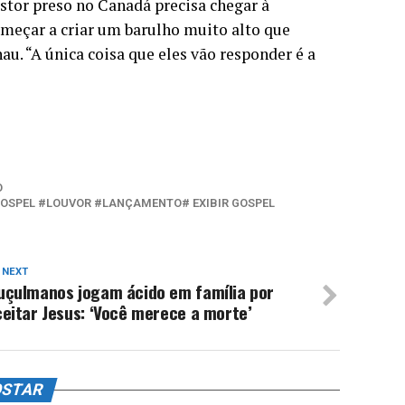
stor preso no Canadá precisa chegar à
omeçar a criar um barulho muito alto que
u. “A única coisa que eles vão responder é a
O
GOSPEL #LOUVOR #LANÇAMENTO# EXIBIR GOSPEL
 NEXT
uçulmanos jogam ácido em família por
eitar Jesus: ‘Você merece a morte’
OSTAR