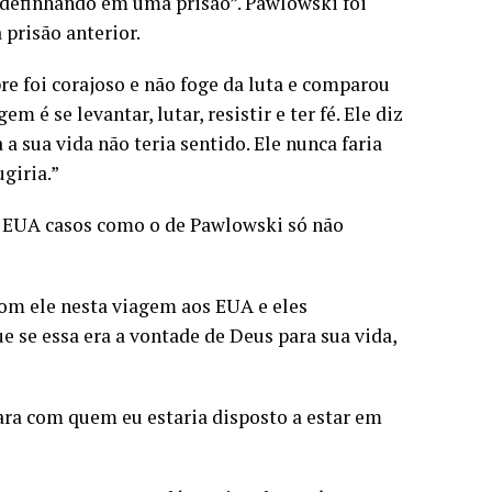
“definhando em uma prisão”. Pawlowski foi
prisão anterior.
e foi corajoso e não foge da luta e comparou
 é se levantar, lutar, resistir e ter fé. Ele diz
 a sua vida não teria sentido. Ele nunca faria
giria.”
s EUA casos como o de Pawlowski só não
com ele nesta viagem aos EUA e eles
e se essa era a vontade de Deus para sua vida,
cara com quem eu estaria disposto a estar em