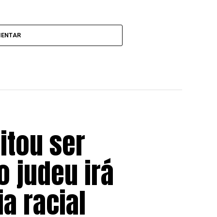
MENTAR
itou ser
 judeu irá
a racial