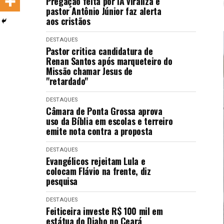
Pregação feita por IA viraliza e
LANÇAMENTOS
pastor Antônio Júnior faz alerta
aos cristãos
DESTAQUES
Pastor critica candidatura de
Renan Santos após marqueteiro do
Missão chamar Jesus de
"retardado"
DESTAQUES
Câmara de Ponta Grossa aprova
uso da Bíblia em escolas e terreiro
emite nota contra a proposta
DESTAQUES
Evangélicos rejeitam Lula e
colocam Flávio na frente, diz
pesquisa
DESTAQUES
Feiticeira investe R$ 100 mil em
estátua do Diabo no Ceará