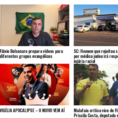
Flávio Bolsonaro prepara vídeos para
SC: Homem que rejeitou s
diferentes grupos evangélicos
por médico judeu irá resp
injúria racial
VIGÍLIA APOCALIPSE – O NOIVO VEM AÍ
Malafaia critica vice de F
Priscila Costa, deputada 