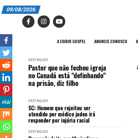
09/08/2026
A EXIBIR GOSPEL
ANUNCIE CONOSCO
A EXIBIR GOSPEL
ANUNCIE CONOSCO
A
ASSINE
DESTAQUES
CARRINHO
Pastor que não fechou igreja
no Canadá está "definhando"
EDITORIAL
na prisão, diz filho
ENTREVISTAS
DESTAQUES
EXPEDIENTE
SC: Homem que rejeitou ser
atendido por médico judeu irá
FINALIZAR COMPRA
responder por injúria racial
HOME
DESTAQUES