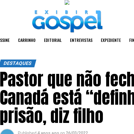
SSINE
CARRINHO
EDITORIAL
ENTREVISTAS
EXPEDIENTE
FI
DESTAQUES
Pastor que não fech
Canadá está “defin
prisão, diz filho
Published
4 anos ago
on
26/03/2022