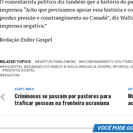
O comentarista político diz também que a história do pa
imprensa. “Acho que precisamos apoiar essa história e c
produz pressão e constrangimento no Canadá”, diz Wallna
imprensa negativa.”
Redação Exibir Gospel
RELATED TOPICS:
#ARTUR PAWLOWSKI
#CONFINAMENTO SOLITÁRI
#HOSPITAL #EVANGÉLICO #DEUS #JESUS #MÚSICA GOSPEL #PORTAL 
#REVISTA GOSPEL
#PASTOR
DON'T MISS
UP
Criminosos se passam por pastores para
M
traficar pessoas na fronteira ucraniana
ac
VOCÊ PODE G