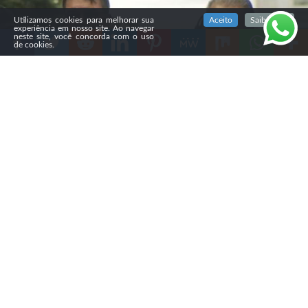
SIGA NOSSAS REDES SOCIAIS
Utilizamos cookies para melhorar sua
Aceito
Saiba mais
experiência em nosso site. Ao navegar
neste site, você concorda com o uso
de cookies.
Compartilhe
Nesta quinta-feira, o pastor Silas Malafaia criticou a
escolha do deputado federal Alfredo Gaspar (PL-AL)
como candidato a vice na chapa de Flávio Bolsonaro.