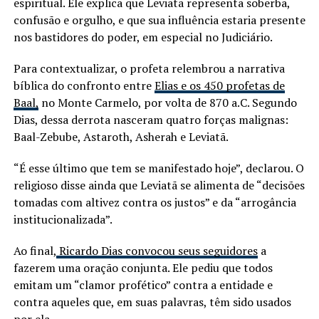
espiritual. Ele explica que Leviatã representa soberba,
confusão e orgulho, e que sua influência estaria presente
nos bastidores do poder, em especial no Judiciário.
Para contextualizar, o profeta relembrou a narrativa
bíblica do confronto entre
Elias e os 450 profetas de
Baal,
no Monte Carmelo, por volta de 870 a.C. Segundo
Dias, dessa derrota nasceram quatro forças malignas:
Baal-Zebube, Astaroth, Asherah e Leviatã.
“É esse último que tem se manifestado hoje”, declarou. O
religioso disse ainda que Leviatã se alimenta de “decisões
tomadas com altivez contra os justos” e da “arrogância
institucionalizada”.
Ao final,
Ricardo Dias convocou seus seguidores
a
fazerem uma oração conjunta. Ele pediu que todos
emitam um “clamor profético” contra a entidade e
contra aqueles que, em suas palavras, têm sido usados
por ela.