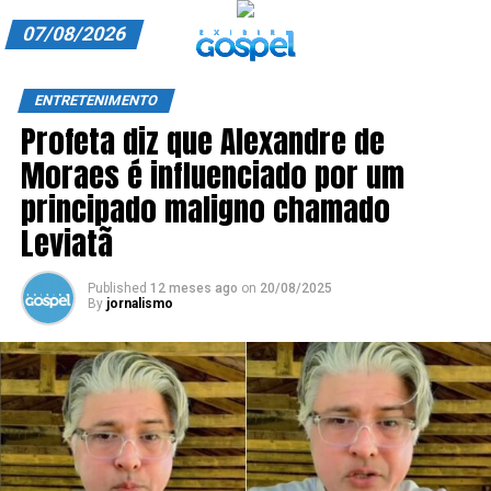
07/08/2026
A EXIBIR GOSPEL
ENTRETENIMENTO
Profeta diz que Alexandre de
ANUNCIE CONOSCO
Moraes é influenciado por um
ASSINE
principado maligno chamado
CARRINHO
Leviatã
EDITORIAL
Published
12 meses ago
on
20/08/2025
By
jornalismo
ENTREVISTAS
EXPEDIENTE
FINALIZAR COMPRA
HOME