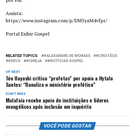
Assista:
https://www.instagram.com/p/DM3yaM4vfpr/
Portal Exibir Gospel
RELATED TOPICS:
#ALEXANDRE DE MORAES
#CRISTÃOS
#DEUS
#IGREJA
#NOTÍCIAS GOSPEL
UP NEXT
Téo Hayashi critica “profetas” por apoio a Hytalo
Santos: “Banaliza o ministério profético”
DON'T MISS
Malafaia recebe apoio de instituições e líderes
evangélicos após inclusão em inquérito
VOCÊ PODE GOSTAR