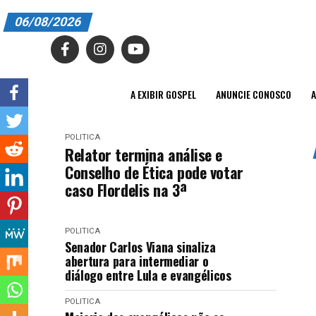
06/08/2026
A EXIBIR GOSPEL
ANUNCIE CONOSCO
A EXIBIR GOSPEL
ANUNCIE CONOSCO
A
ASSINE
POLITICA
CARRINHO
Relator termina análise e
Conselho de Ética pode votar
EDITORIAL
caso Flordelis na 3ª
ENTREVISTAS
POLITICA
EXPEDIENTE
Senador Carlos Viana sinaliza
abertura para intermediar o
FINALIZAR COMPRA
diálogo entre Lula e evangélicos
HOME
POLITICA