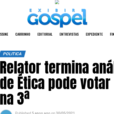
SSINE
CARRINHO
EDITORIAL
ENTREVISTAS
EXPEDIENTE
FI
POLITICA
Relator termina aná
de Ética pode votar
na 3ª
Published
5 anos ago
on
30/05/2021