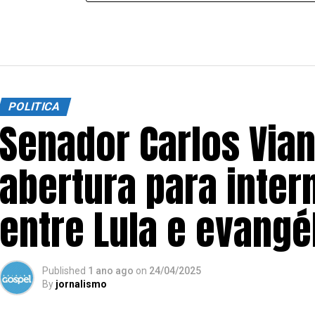
POLITICA
Senador Carlos Vian
abertura para inter
entre Lula e evangé
Published
1 ano ago
on
24/04/2025
By
jornalismo
SIGA NOSSAS REDES SOCIAIS