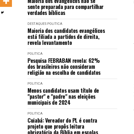
Maioria dos evangélicos não se
LANÇAMENTOS
sente preparada para compartilhar
verdades bíblicas
DESTAQUES
POLITICA
Maioria dos candidatos evangélicos
está filiada a partidos de direita,
revela levantamento
POLITICA
Pesquisa FEBRABAN revela: 62%
dos brasileiros não consideram
religião na escolha de candidatos
POLITICA
Menos candidatos usam título de
"pastor" e "padre" nas eleições
municipais de 2024
POLITICA
Cuiabá: Vereador do PL é contra
projeto que propôs leitura
obrigatória da Bíblia em escolas