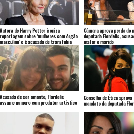
Autora de Harry Potter ironiza
Câmara aprova perda do 
reportagem sobre ‘mulheres com órgão
deputada Flordelis, acus
masculino’ e é acusada de transfobia
matar o marido
Acusada de ser amante, Flordelis
Conselho de Ética aprova
assume namoro com produtor artístico
mandato da deputada Flor