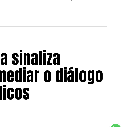
a sinaliza
mediar o diálogo
licos