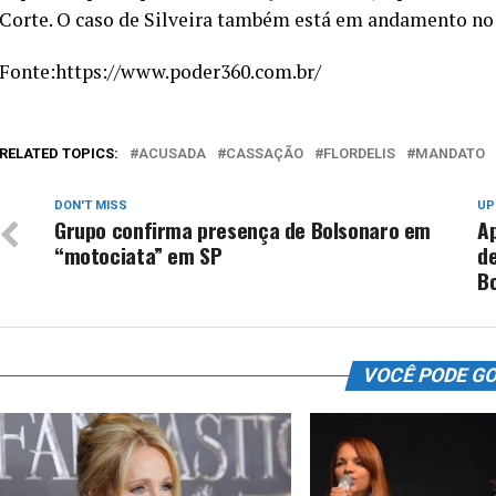
Corte. O caso de Silveira também está em andamento no
Fonte:https://www.poder360.com.br/
RELATED TOPICS:
ACUSADA
CASSAÇÃO
FLORDELIS
MANDATO
DON'T MISS
UP
Grupo confirma presença de Bolsonaro em
A
“motociata” em SP
d
B
VOCÊ PODE G