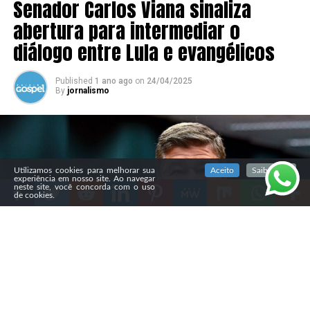
Senador Carlos Viana sinaliza
abertura para intermediar o
diálogo entre Lula e evangélicos
Published
1 ano ago
on
24/04/2025
By
jornalismo
SIGA NOSSAS REDES SOCIAIS
Utilizamos cookies para melhorar sua
Aceito
Saiba mais
experiência em nosso site. Ao navegar
neste site, você concorda com o uso
de cookies.