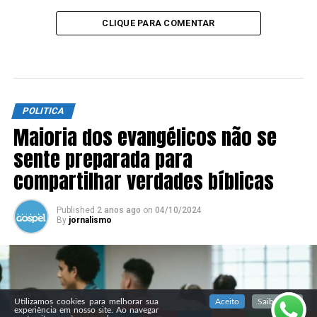
CLIQUE PARA COMENTAR
POLITICA
Maioria dos evangélicos não se
sente preparada para
compartilhar verdades bíblicas
Published
2 anos ago
on
04/10/2024
By
jornalismo
SIGA NOSSAS REDES SOCIAIS
Utilizamos cookies para melhorar sua
Aceito
Saiba mais
experiência em nosso site. Ao navegar