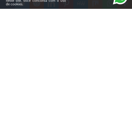
neste site, você concorda com o uso
de cookies.
Compartilhe
O Instituto de Fé e Cultura divulgou, na terça-feira, os
resultados da Pesquisa de Engajamento Cultural Cristão
de 2024, realizada com a
Lifeway Research
A pesquisa
mostrou que 92% dos evangélicos acreditam ter a
responsabilidade de compartilhar os ensinamentos da
Bíblia, mas apenas 35% se sentem preparados para a
maioria das oportunidades.
Dentre os participantes, 18% disseram estar prontos