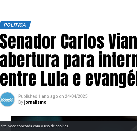
POLITICA
Senador Carlos Vian
abertura para inter
entre Lula e evangé
Published
1 ano ago
on
24/04/2025
By
jornalismo
SIGA NOSSAS REDES SOCIAIS
e site, você concorda com o uso de cookies.