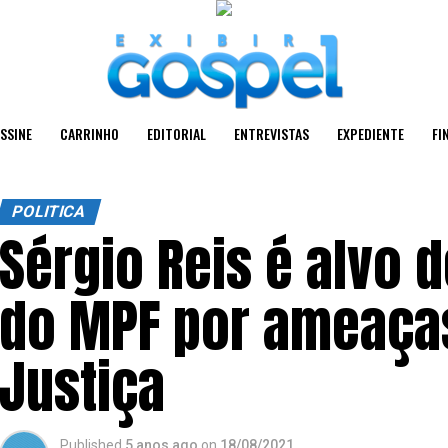
SSINE
CARRINHO
EDITORIAL
ENTREVISTAS
EXPEDIENTE
FI
POLITICA
Sérgio Reis é alvo 
do MPF por ameaça
Justiça
Published
5 anos ago
on
18/08/2021