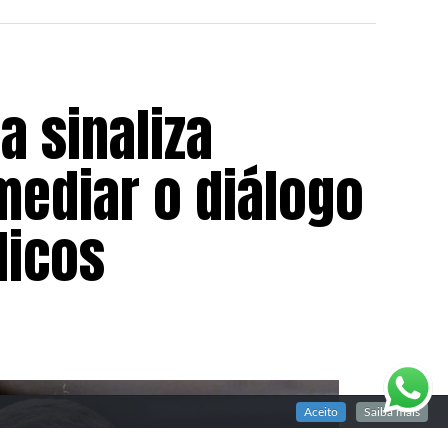
a sinaliza
mediar o diálogo
licos
Aceito
Saiba mais