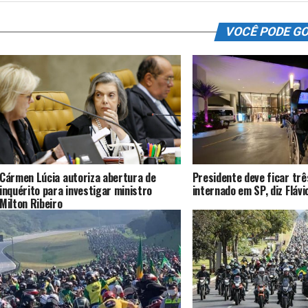
VOCÊ PODE G
Cármen Lúcia autoriza abertura de
Presidente deve ficar trê
inquérito para investigar ministro
internado em SP, diz Fláv
Milton Ribeiro