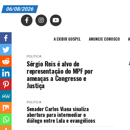
06/08/2026
A EXIBIR GOSPEL
ANUNCIE CONOSCO
A EXIBIR GOSPEL
ANUNCIE CONOSCO
A
ASSINE
POLITICA
CARRINHO
Sérgio Reis é alvo de
representação do MPF por
EDITORIAL
ameaças a Congresso e
Justiça
ENTREVISTAS
EXPEDIENTE
POLITICA
Senador Carlos Viana sinaliza
FINALIZAR COMPRA
abertura para intermediar o
diálogo entre Lula e evangélicos
HOME