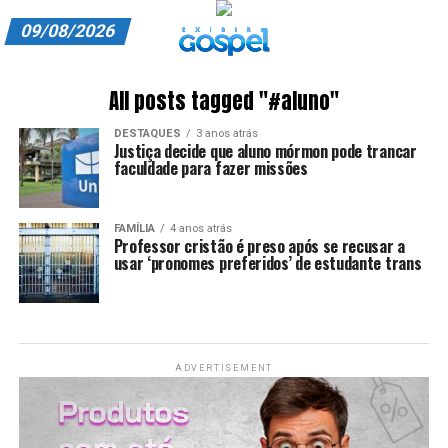
09/08/2026
A EXIBIR GOSPEL
All posts tagged "#aluno"
ANUNCIE CONOSCO
DESTAQUES
3 anos atrás
Justiça decide que aluno mórmon pode trancar
ASSINE
faculdade para fazer missões
CARRINHO
FAMÍLIA
4 anos atrás
Professor cristão é preso após se recusar a
EDITORIAL
usar ‘pronomes preferidos’ de estudante trans
ENTREVISTAS
EXPEDIENTE
ADVERTISEMENT
FINALIZAR COMPRA
HOME