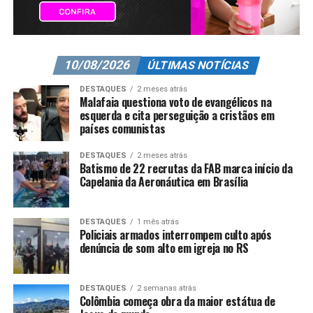
10/08/2026
ÚLTIMAS NOTÍCIAS
DESTAQUES
2 meses atrás
Malafaia questiona voto de evangélicos na
esquerda e cita perseguição a cristãos em
países comunistas
DESTAQUES
2 meses atrás
Batismo de 22 recrutas da FAB marca início da
Capelania da Aeronáutica em Brasília
DESTAQUES
1 mês atrás
Policiais armados interrompem culto após
denúncia de som alto em igreja no RS
DESTAQUES
2 semanas atrás
Colômbia começa obra da maior estátua de