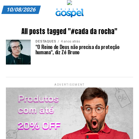
10/08/2026
A EXIBIR GOSPEL
All posts tagged "#cada da rocha"
ANUNCIE CONOSCO
DESTAQUES
4 anos atrás
“O Reino de Deus não precisa da proteção
ASSINE
humana“, diz Zé Bruno
CARRINHO
EDITORIAL
ADVERTISEMENT
ENTREVISTAS
EXPEDIENTE
FINALIZAR COMPRA
HOME