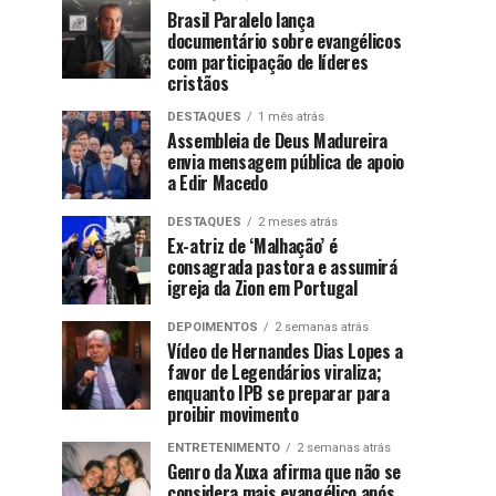
Brasil Paralelo lança
documentário sobre evangélicos
com participação de líderes
cristãos
DESTAQUES
1 mês atrás
Assembleia de Deus Madureira
envia mensagem pública de apoio
a Edir Macedo
DESTAQUES
2 meses atrás
Ex-atriz de ‘Malhação’ é
consagrada pastora e assumirá
igreja da Zion em Portugal
DEPOIMENTOS
2 semanas atrás
Vídeo de Hernandes Dias Lopes a
favor de Legendários viraliza;
enquanto IPB se preparar para
proibir movimento
ENTRETENIMENTO
2 semanas atrás
Genro da Xuxa afirma que não se
considera mais evangélico após