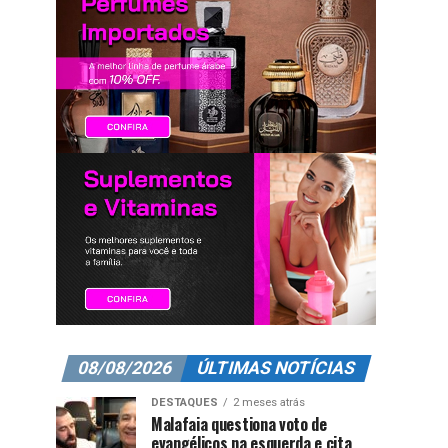
08/08/2026
ÚLTIMAS NOTÍCIAS
DESTAQUES
2 meses atrás
Malafaia questiona voto de
evangélicos na esquerda e cita