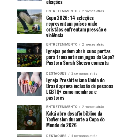
eleições
ENTRETENIMENTO
2 meses atrás
Copa 2026: 14 seleções
representam países onde
cristãos enfrentam pressão e
violência
ENTRETENIMENTO
2 meses atrás
Igrejas podem abrir suas portas
para transmitirem jogos da Copa?
Pastora Sarah Sheeva comenta
DESTAQUES
2 semanas atrás
Igreja Presbiteriana Unida do
Brasil aprova inclusão de pessoas
LGBTQ+ como membros e
pastores
ENTRETENIMENTO
2 meses atrás
Kaká abre desafio bíblico da
YouVersion durante a Copa do
Mundo de 2026
DESTAQUES
4 semanas atrás