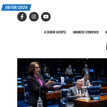
08/08/2026
A EXIBIR GOSPEL
ANUNCIE CONOSCO
A EXIBIR GOSPEL
ANUNCIE CONOSCO
A
ASSINE
CARRINHO
EDITORIAL
ENTREVISTAS
EXPEDIENTE
FINALIZAR COMPRA
HOME