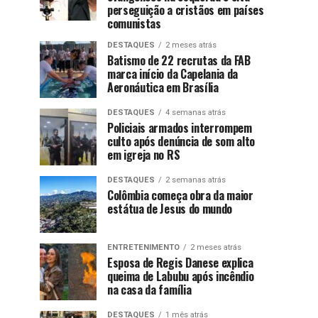
perseguição a cristãos em países
comunistas
DESTAQUES
2 meses atrás
Batismo de 22 recrutas da FAB
marca início da Capelania da
Aeronáutica em Brasília
DESTAQUES
4 semanas atrás
Policiais armados interrompem
culto após denúncia de som alto
em igreja no RS
DESTAQUES
2 semanas atrás
Colômbia começa obra da maior
estátua de Jesus do mundo
ENTRETENIMENTO
2 meses atrás
Esposa de Regis Danese explica
queima de Labubu após incêndio
na casa da família
DESTAQUES
1 mês atrás