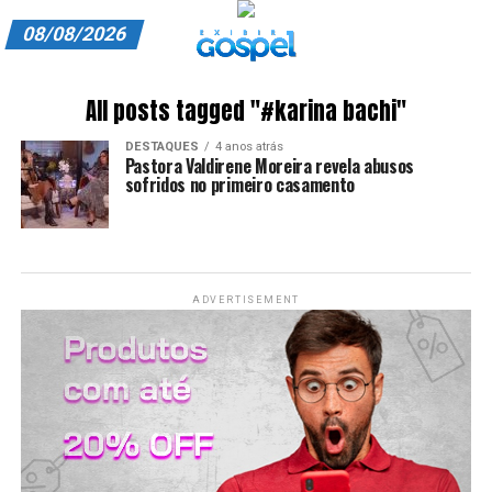
08/08/2026
A EXIBIR GOSPEL
All posts tagged "#karina bachi"
ANUNCIE CONOSCO
DESTAQUES
4 anos atrás
Pastora Valdirene Moreira revela abusos
ASSINE
sofridos no primeiro casamento
CARRINHO
EDITORIAL
ADVERTISEMENT
ENTREVISTAS
EXPEDIENTE
FINALIZAR COMPRA
HOME