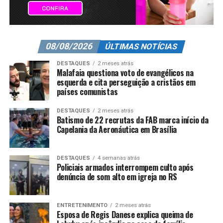
08/08/2026
ÚLTIMAS NOTÍCIAS
DESTAQUES
2 meses atrás
Malafaia questiona voto de evangélicos na
esquerda e cita perseguição a cristãos em
países comunistas
DESTAQUES
2 meses atrás
Batismo de 22 recrutas da FAB marca início da
Capelania da Aeronáutica em Brasília
DESTAQUES
4 semanas atrás
Policiais armados interrompem culto após
denúncia de som alto em igreja no RS
ENTRETENIMENTO
2 meses atrás
Esposa de Regis Danese explica queima de