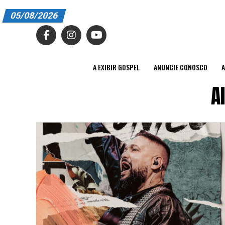
05/08/2026
A EXIBIR GOSPEL
ANUNCIE CONOSCO
A EXIBIR GOSPEL
ANUNCIE CONOSCO
A
ASSINE
A
CARRINHO
EDITORIAL
ENTREVISTAS
EXPEDIENTE
FINALIZAR COMPRA
HOME