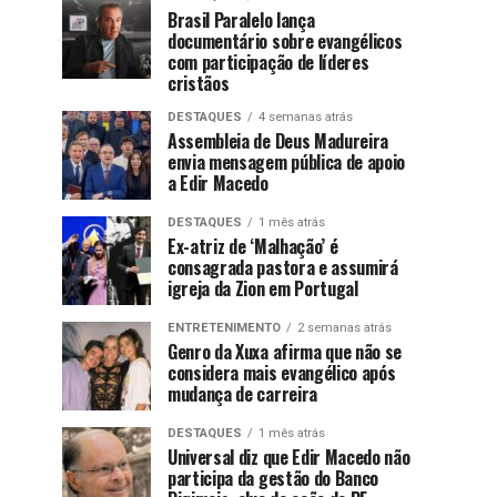
Brasil Paralelo lança
documentário sobre evangélicos
com participação de líderes
cristãos
DESTAQUES
4 semanas atrás
Assembleia de Deus Madureira
envia mensagem pública de apoio
a Edir Macedo
DESTAQUES
1 mês atrás
Ex-atriz de ‘Malhação’ é
consagrada pastora e assumirá
igreja da Zion em Portugal
ENTRETENIMENTO
2 semanas atrás
Genro da Xuxa afirma que não se
considera mais evangélico após
mudança de carreira
DESTAQUES
1 mês atrás
Universal diz que Edir Macedo não
participa da gestão do Banco