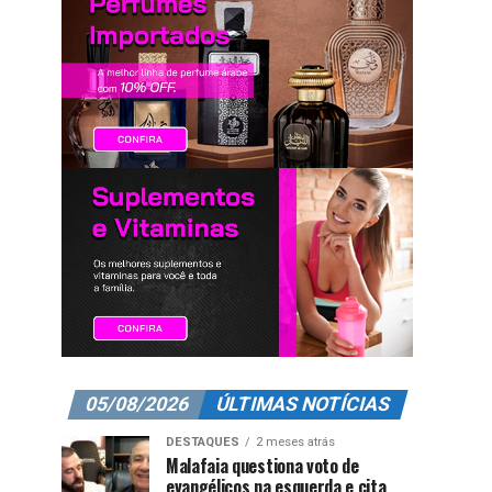
05/08/2026
ÚLTIMAS NOTÍCIAS
DESTAQUES
2 meses atrás
Malafaia questiona voto de
evangélicos na esquerda e cita