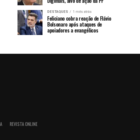
Digimais, alvo de ação da PF
DESTAQUES
1 mês atrás
Feliciano cobra reação de Flávio
Bolsonaro após ataques de
apoiadores a evangélicos
IA
REVISTA ONLINE