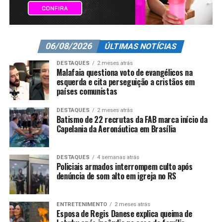
06/08/2026
ÚLTIMAS NOTÍCIAS
DESTAQUES
2 meses atrás
Malafaia questiona voto de evangélicos na
esquerda e cita perseguição a cristãos em
países comunistas
DESTAQUES
2 meses atrás
Batismo de 22 recrutas da FAB marca início da
Capelania da Aeronáutica em Brasília
DESTAQUES
4 semanas atrás
Policiais armados interrompem culto após
denúncia de som alto em igreja no RS
ENTRETENIMENTO
2 meses atrás
Esposa de Regis Danese explica queima de