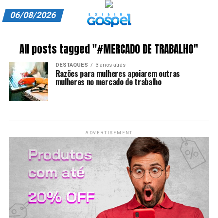
06/08/2026
A EXIBIR GOSPEL
All posts tagged "#MERCADO DE TRABALHO"
ANUNCIE CONOSCO
DESTAQUES
3 anos atrás
Razões para mulheres apoiarem outras
ASSINE
mulheres no mercado de trabalho
CARRINHO
EDITORIAL
ADVERTISEMENT
ENTREVISTAS
EXPEDIENTE
FINALIZAR COMPRA
HOME