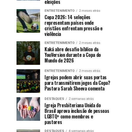
eleições
ENTRETENIMENTO
2 meses atrás
Copa 2026: 14 seleções
representam países onde
cristãos enfrentam pressão e
violência
ENTRETENIMENTO
2 meses atrás
Kaká abre desafio bíblico da
YouVersion durante a Copa do
Mundo de 2026
ENTRETENIMENTO
2 meses atrás
Igrejas podem abrir suas portas
para transmitirem jogos da Copa?
Pastora Sarah Sheeva comenta
DESTAQUES
2 semanas atrás
Igreja Presbiteriana Unida do
Brasil aprova inclusão de pessoas
LGBTQ+ como membros e
pastores
DESTAQUES
4 semanas atrás