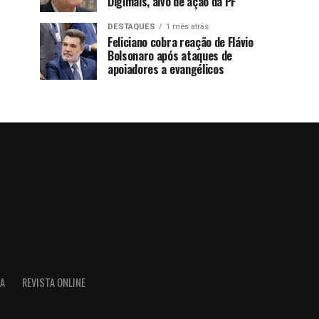
Digimais, alvo de ação da PF
DESTAQUES
1 mês atrás
Feliciano cobra reação de Flávio
Bolsonaro após ataques de
apoiadores a evangélicos
IA
REVISTA ONLINE