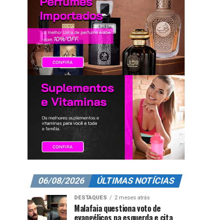
06/08/2026
ÚLTIMAS NOTÍCIAS
DESTAQUES
2 meses atrás
Malafaia questiona voto de
evangélicos na esquerda e cita