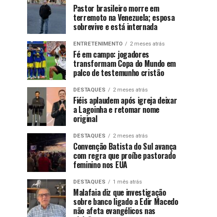
Pastor brasileiro morre em
terremoto na Venezuela; esposa
sobrevive e está internada
ENTRETENIMENTO
2 meses atrás
Fé em campo: jogadores
transformam Copa do Mundo em
palco de testemunho cristão
DESTAQUES
2 meses atrás
Fiéis aplaudem após igreja deixar
a Lagoinha e retomar nome
original
DESTAQUES
2 meses atrás
Convenção Batista do Sul avança
com regra que proíbe pastorado
feminino nos EUA
DESTAQUES
1 mês atrás
Malafaia diz que investigação
sobre banco ligado a Edir Macedo
não afeta evangélicos nas