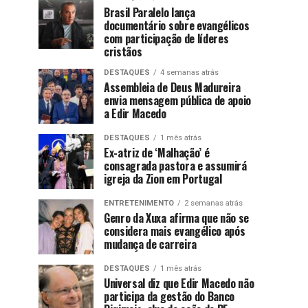
Brasil Paralelo lança
documentário sobre evangélicos
com participação de líderes
cristãos
DESTAQUES
4 semanas atrás
Assembleia de Deus Madureira
envia mensagem pública de apoio
a Edir Macedo
DESTAQUES
1 mês atrás
Ex-atriz de ‘Malhação’ é
consagrada pastora e assumirá
igreja da Zion em Portugal
ENTRETENIMENTO
2 semanas atrás
Genro da Xuxa afirma que não se
considera mais evangélico após
mudança de carreira
DESTAQUES
1 mês atrás
Universal diz que Edir Macedo não
participa da gestão do Banco