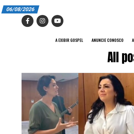
06/08/2026
A EXIBIR GOSPEL
ANUNCIE CONOSCO
A EXIBIR GOSPEL
ANUNCIE CONOSCO
A
ASSINE
All p
CARRINHO
EDITORIAL
ENTREVISTAS
EXPEDIENTE
FINALIZAR COMPRA
HOME