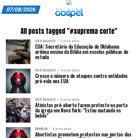
07/08/2026
A EXIBIR GOSPEL
All posts tagged "#suprema corte"
ANUNCIE CONOSCO
DESTAQUES
2 anos atrás
EUA: Secretário da Educação de Oklahoma
ASSINE
ordena ensino da Bíblia em escolas públicas do
estado
CARRINHO
DESTAQUES
4 anos atrás
Cresce o número de ataques contra entidades
EDITORIAL
pró-vida nos EUA
ENTREVISTAS
DESTAQUES
4 anos atrás
EXPEDIENTE
Ativistas pró-aborto fazem protesto na porta
da igreja em Nova York: “Estou matando os
bebês”
FINALIZAR COMPRA
FAMÍLIA
4 anos atrás
HOME
Abortistas prometem protestos nas portas das