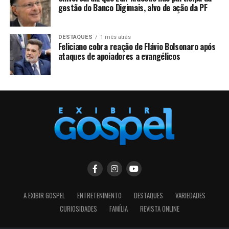
gestão do Banco Digimais, alvo de ação da PF
DESTAQUES
1 mês atrás
Feliciano cobra reação de Flávio Bolsonaro após
ataques de apoiadores a evangélicos
A EXIBIR GOSPEL
ENTRETENIMENTO
DESTAQUES
VARIEDADES
CURIOSIDADES
FAMÍLIA
REVISTA ONLINE
SIGA NOSSAS REDES SOCIAIS