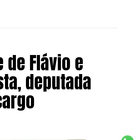
e de Flávio e
sta, deputada
cargo