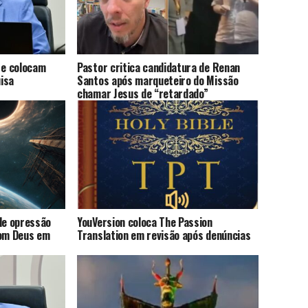
 e colocam
Pastor critica candidatura de Renan
uisa
Santos após marqueteiro do Missão
chamar Jesus de “retardado”
de opressão
YouVersion coloca The Passion
com Deus em
Translation em revisão após denúncias