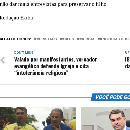
não dar mais entrevistas para preservar o filho.
Redação Exibir
RELATED TOPICS:
#CRISTÃOS
#DEUS
#IGREJA
#NOTÍCIAS GOS
DON'T MISS
UP
Vaiado por manifestantes, vereador
I
evangélico defende Igreja e cita
da
“intolerância religiosa”
VOCÊ PODE G