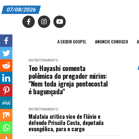
07/08/2026
A EXIBIR GOSPEL
ANUNCIE CONOSCO
A EXIBIR GOSPEL
ANUNCIE CONOSCO
A
ASSINE
ENTRETENIMENTO
CARRINHO
Teo Hayashi comenta
polêmica do pregador mirim:
EDITORIAL
"Nem toda igreja pentecostal
é bagunçada"
ENTREVISTAS
EXPEDIENTE
ENTRETENIMENTO
Malafaia critica vice de Flávio e
FINALIZAR COMPRA
defende Priscila Costa, deputada
evangélica, para o cargo
HOME