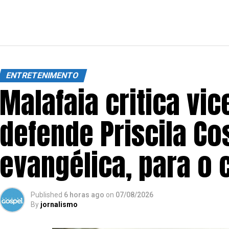
ENTRETENIMENTO
Malafaia critica vic
defende Priscila Co
evangélica, para o 
Published
6 horas ago
on
07/08/2026
By
jornalismo
SIGA NOSSAS REDES SOCIAIS