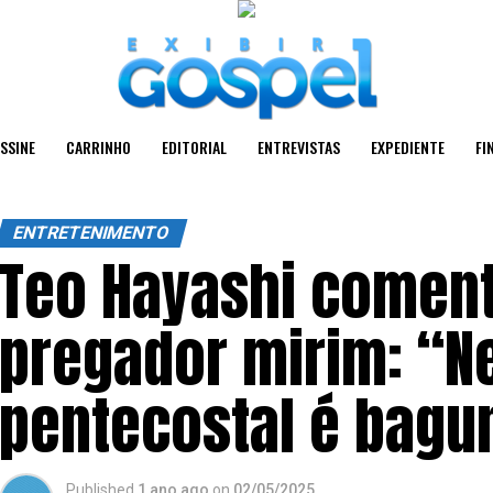
SSINE
CARRINHO
EDITORIAL
ENTREVISTAS
EXPEDIENTE
FI
ENTRETENIMENTO
Teo Hayashi coment
pregador mirim: “N
pentecostal é bagu
Published
1 ano ago
on
02/05/2025