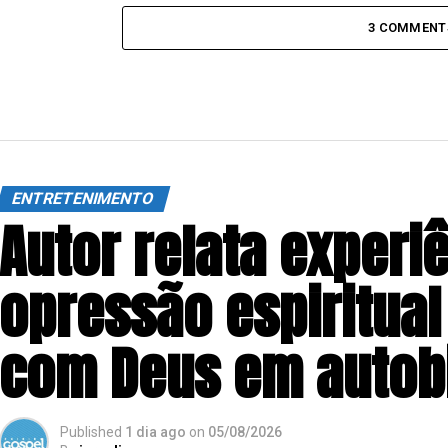
3 COMMENT
ENTRETENIMENTO
Autor relata experi
opressão espiritual
com Deus em autobi
Published
1 dia ago
on
05/08/2026