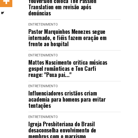
YouVersion coloca The Passion
LANÇAMENTOS
Translation em revisão após
denúncias
ENTRETENIMENTO
Pastor Marquinhos Menezes segue
internado, e fiéis fazem oração em
frente ao hospital
ENTRETENIMENTO
Mattos Nascimento critica músicas
gospel românticas e Ton Carfi
reage: "Poxa pai..."
ENTRETENIMENTO
Influenciadores cristãos criam
academia para homens para evitar
tentações
ENTRETENIMENTO
Igreja Presbiteriana do Brasil
desaconselha envolvimento de
membros com o marxismo