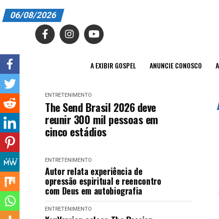
06/08/2026
A EXIBIR GOSPEL
ANUNCIE CONOSCO
A EXIBIR GOSPEL
ANUNCIE CONOSCO
A
ASSINE
ENTRETENIMENTO
CARRINHO
The Send Brasil 2026 deve
reunir 300 mil pessoas em
EDITORIAL
cinco estádios
ENTREVISTAS
ENTRETENIMENTO
EXPEDIENTE
Autor relata experiência de
opressão espiritual e reencontro
FINALIZAR COMPRA
com Deus em autobiografia
HOME
ENTRETENIMENTO