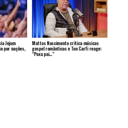
cia Jejum
Mattos Nascimento critica músicas
ão por nações,
gospel românticas e Ton Carfi reage:
“Poxa pai…”