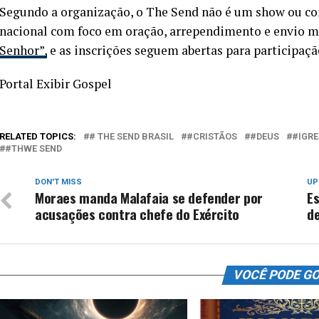
Segundo a organização, o The Send não é um show ou co
nacional com foco em oração, arrependimento e envio m
Senhor”,
e as inscrições seguem abertas para participaç
Portal Exibir Gospel
RELATED TOPICS:
# THE SEND BRASIL
#CRISTÃOS
#DEUS
#IGRE
#THWE SEND
DON'T MISS
UP
Moraes manda Malafaia se defender por
Es
acusações contra chefe do Exército
d
VOCÊ PODE G