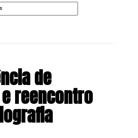
S
ência de
 e reencontro
ografia