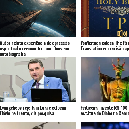
Autor relata experiência de opressão
YouVersion coloca The Pa
espiritual e reencontro com Deus em
Translation em revisão a
autobiografia
Evangélicos rejeitam Lula e colocam
Feiticeira investe R$ 100
Flávio na frente, diz pesquisa
estátua do Diabo no Cear